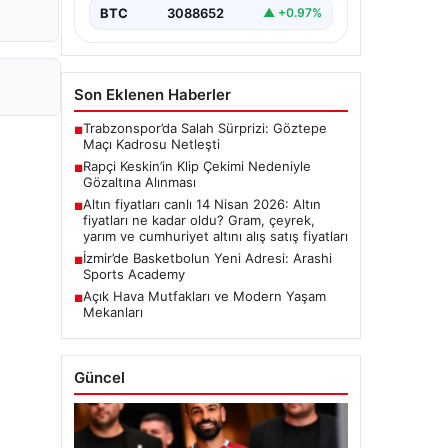
BTC
3088652
▲ +0.97%
Son Eklenen Haberler
Trabzonspor’da Salah Sürprizi: Göztepe
■
Maçı Kadrosu Netleşti
Rapçi Keskin’in Klip Çekimi Nedeniyle
■
Gözaltına Alınması
Altın fiyatları canlı 14 Nisan 2026: Altın
■
fiyatları ne kadar oldu? Gram, çeyrek,
yarım ve cumhuriyet altını alış satış fiyatları
İzmir’de Basketbolun Yeni Adresi: Arashi
■
Sports Academy
Açık Hava Mutfakları ve Modern Yaşam
■
Mekanları
Güncel