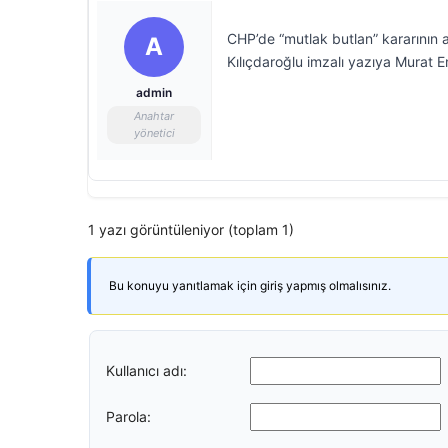
CHP’de “mutlak butlan” kararının a
A
Kılıçdaroğlu imzalı yazıya Murat E
admin
Anahtar
yönetici
1 yazı görüntüleniyor (toplam 1)
Bu konuyu yanıtlamak için giriş yapmış olmalısınız.
Kullanıcı adı:
Parola: