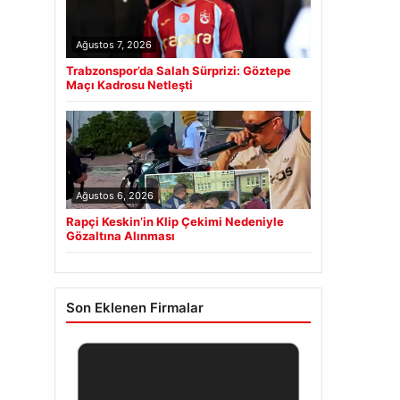
Ağustos 7, 2026
Trabzonspor’da Salah Sürprizi: Göztepe
Maçı Kadrosu Netleşti
Ağustos 6, 2026
Rapçi Keskin’in Klip Çekimi Nedeniyle
Gözaltına Alınması
Son Eklenen Firmalar