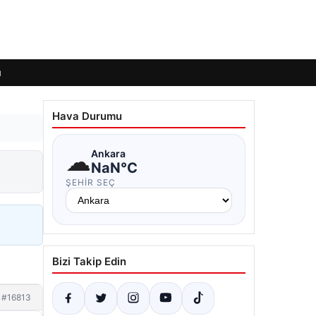
ı
Hava Durumu
☁
Ankara
NaN°C
ŞEHIR SEÇ
Bizi Takip Edin
#16813