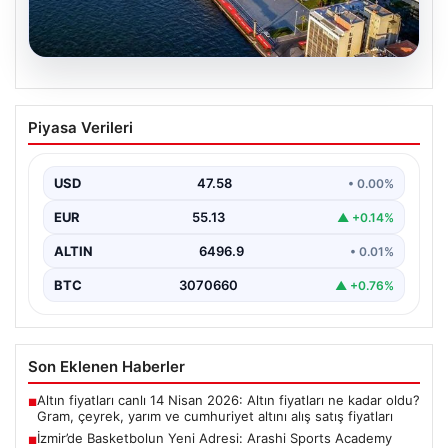
05.08.2026
İzmir’de Basketbolun Yeni Adresi:
Piyasa Verileri
Arashi Sports Academy
İzmir'in kalbinde kurulan ve kısa sürede adından söz
ettiren Arashi Sports Academy, bölgedeki basketbol…
USD
47.58
• 0.00%
EUR
55.13
▲ +0.14%
ALTIN
6496.9
• 0.01%
BTC
3070660
▲ +0.76%
Son Eklenen Haberler
Altın fiyatları canlı 14 Nisan 2026: Altın fiyatları ne kadar oldu?
■
Gram, çeyrek, yarım ve cumhuriyet altını alış satış fiyatları
İzmir’de Basketbolun Yeni Adresi: Arashi Sports Academy
■