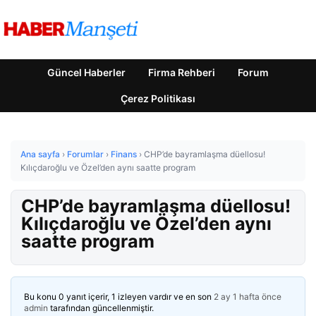
Güncel Haberler
Firma Rehberi
Forum
Çerez Politikası
Ana sayfa
›
Forumlar
›
Finans
›
CHP’de bayramlaşma düellosu!
Kılıçdaroğlu ve Özel’den aynı saatte program
CHP’de bayramlaşma düellosu!
Kılıçdaroğlu ve Özel’den aynı
saatte program
Bu konu 0 yanıt içerir, 1 izleyen vardır ve en son
2 ay 1 hafta önce
admin
tarafından güncellenmiştir.