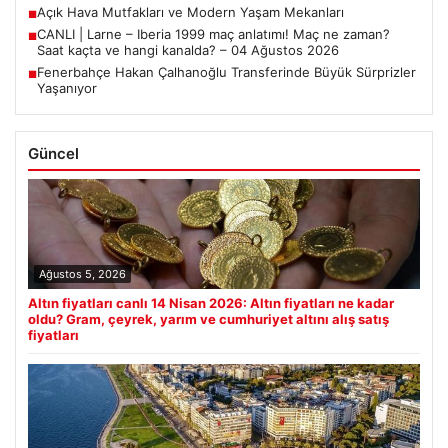
Açık Hava Mutfakları ve Modern Yaşam Mekanları
■
CANLI | Larne – Iberia 1999 maç anlatımı! Maç ne zaman?
■
Saat kaçta ve hangi kanalda? – 04 Ağustos 2026
Fenerbahçe Hakan Çalhanoğlu Transferinde Büyük Sürprizler
■
Yaşanıyor
Güncel
Ağustos 5, 2026
Altın fiyatları canlı 14 Nisan 2026: Altın fiyatları ne kadar
oldu? Gram, çeyrek, yarım ve cumhuriyet altını alış satış
fiyatları