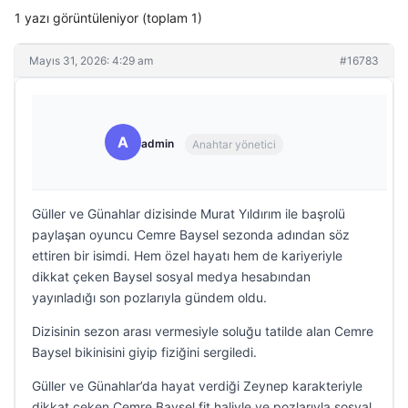
1 yazı görüntüleniyor (toplam 1)
Mayıs 31, 2026: 4:29 am
#16783
A
admin
Anahtar yönetici
Güller ve Günahlar dizisinde Murat Yıldırım ile başrolü
paylaşan oyuncu Cemre Baysel sezonda adından söz
ettiren bir isimdi. Hem özel hayatı hem de kariyeriyle
dikkat çeken Baysel sosyal medya hesabından
yayınladığı son pozlarıyla gündem oldu.
Dizisinin sezon arası vermesiyle soluğu tatilde alan Cemre
Baysel bikinisini giyip fiziğini sergiledi.
Güller ve Günahlar’da hayat verdiği Zeynep karakteriyle
dikkat çeken Cemre Baysel fit haliyle ve pozlarıyla sosyal