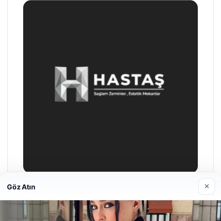
×
Göz Atın
Prenses Night Club
Nisan 29, 2026