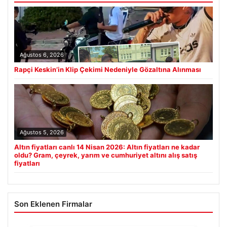
Ağustos 6, 2026
Rapçi Keskin’in Klip Çekimi Nedeniyle Gözaltına Alınması
Ağustos 5, 2026
Altın fiyatları canlı 14 Nisan 2026: Altın fiyatları ne kadar
oldu? Gram, çeyrek, yarım ve cumhuriyet altını alış satış
fiyatları
Son Eklenen Firmalar