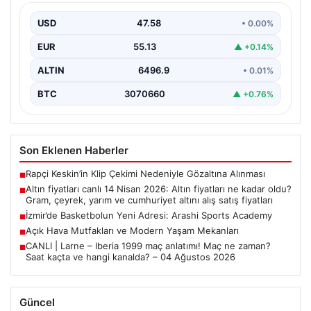
yarım ve cumhuriyet altını alış satış
fiyatları
USD
47.58
• 0.00%
EUR
55.13
▲ +0.14%
ALTIN
6496.9
• 0.01%
BTC
3070660
▲ +0.76%
Son Eklenen Haberler
Rapçi Keskin’in Klip Çekimi Nedeniyle Gözaltına Alınması
■
Altın fiyatları canlı 14 Nisan 2026: Altın fiyatları ne kadar oldu?
■
Gram, çeyrek, yarım ve cumhuriyet altını alış satış fiyatları
İzmir’de Basketbolun Yeni Adresi: Arashi Sports Academy
■
Açık Hava Mutfakları ve Modern Yaşam Mekanları
■
CANLI | Larne – Iberia 1999 maç anlatımı! Maç ne zaman?
■
Saat kaçta ve hangi kanalda? – 04 Ağustos 2026
Güncel