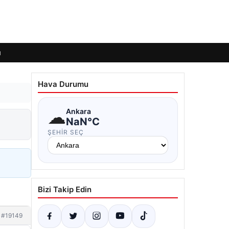
ı
Hava Durumu
☁
Ankara
NaN°C
ŞEHIR SEÇ
Bizi Takip Edin
#19149