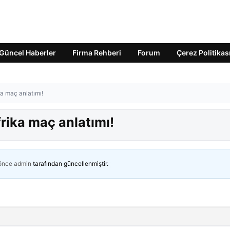
Güncel Haberler
Firma Rehberi
Forum
Çerez Politikas
a maç anlatımı!
rika maç anlatımı!
 önce
admin
tarafından güncellenmiştir.