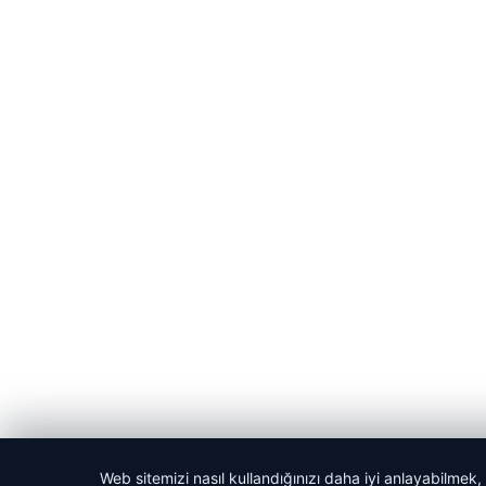
Web sitemizi nasıl kullandığınızı daha iyi anlayabilmek,
© 2026 Haber Manşeti