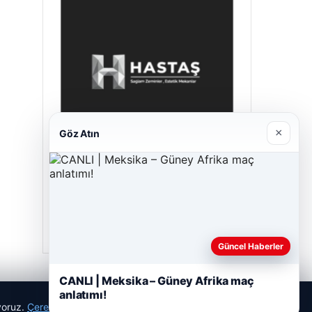
×
Göz Atın
Prenses Night Club
Nisan 29, 2026
Güncel Haberler
CANLI | Meksika – Güney Afrika maç
anlatımı!
ıyoruz.
Çerez Politikamız
Reddet
Kabul Et