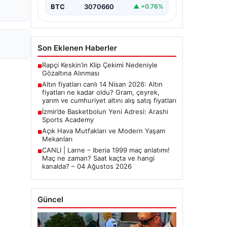
BTC
3070660
▲ +0.76%
Son Eklenen Haberler
Rapçi Keskin’in Klip Çekimi Nedeniyle
■
Gözaltına Alınması
Altın fiyatları canlı 14 Nisan 2026: Altın
■
fiyatları ne kadar oldu? Gram, çeyrek,
yarım ve cumhuriyet altını alış satış fiyatları
İzmir’de Basketbolun Yeni Adresi: Arashi
■
Sports Academy
Açık Hava Mutfakları ve Modern Yaşam
■
Mekanları
CANLI | Larne – Iberia 1999 maç anlatımı!
■
Maç ne zaman? Saat kaçta ve hangi
kanalda? – 04 Ağustos 2026
Güncel