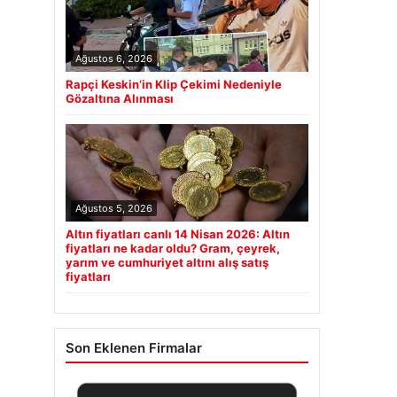
Ağustos 6, 2026
Rapçi Keskin’in Klip Çekimi Nedeniyle
Gözaltına Alınması
Ağustos 5, 2026
Altın fiyatları canlı 14 Nisan 2026: Altın
fiyatları ne kadar oldu? Gram, çeyrek,
yarım ve cumhuriyet altını alış satış
fiyatları
Son Eklenen Firmalar