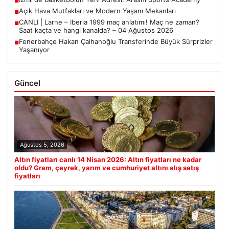
■
Açık Hava Mutfakları ve Modern Yaşam Mekanları
■
CANLI | Larne – Iberia 1999 maç anlatımı! Maç ne zaman?
■
Saat kaçta ve hangi kanalda? – 04 Ağustos 2026
Fenerbahçe Hakan Çalhanoğlu Transferinde Büyük Sürprizler
■
Yaşanıyor
Güncel
Ağustos 5, 2026
Altın fiyatları canlı 14 Nisan 2026: Altın fiyatları ne kadar
oldu? Gram, çeyrek, yarım ve cumhuriyet altını alış satış
fiyatları