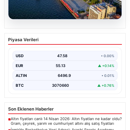
05.08.2026
İzmir’de Basketbolun Yeni Adresi:
Piyasa Verileri
Arashi Sports Academy
İzmir'in kalbinde kurulan ve kısa sürede adından söz
ettiren Arashi Sports Academy, bölgedeki basketbol…
USD
47.58
• 0.00%
EUR
55.13
▲ +0.14%
ALTIN
6496.9
• 0.01%
BTC
3070660
▲ +0.76%
Son Eklenen Haberler
Altın fiyatları canlı 14 Nisan 2026: Altın fiyatları ne kadar oldu?
■
Gram, çeyrek, yarım ve cumhuriyet altını alış satış fiyatları
İzmir’de Basketbolun Yeni Adresi: Arashi Sports Academy