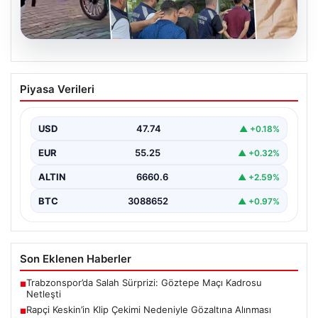
06.08.2026
Rapçi Keskin’in Klip Çekimi Nedeniyle
Piyasa Verileri
Gözaltına Alınması
Sosyal medya platformlarında 'Keskin' sahne adıyla
bilinen rapçi Yüşa Keskin, klip çekimi sırasında silah…
USD
47.74
▲ +0.18%
EUR
55.25
▲ +0.32%
ALTIN
6660.6
▲ +2.59%
BTC
3088652
▲ +0.97%
Son Eklenen Haberler
Trabzonspor’da Salah Sürprizi: Göztepe Maçı Kadrosu
■
Netleşti
Rapçi Keskin’in Klip Çekimi Nedeniyle Gözaltına Alınması
■