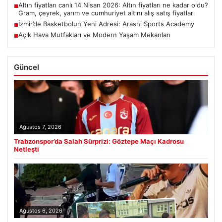
Altın fiyatları canlı 14 Nisan 2026: Altın fiyatları ne kadar oldu?
■
Gram, çeyrek, yarım ve cumhuriyet altını alış satış fiyatları
İzmir’de Basketbolun Yeni Adresi: Arashi Sports Academy
■
Açık Hava Mutfakları ve Modern Yaşam Mekanları
■
Güncel
Ağustos 7, 2026
Trabzonspor’da Salah Sürprizi: Göztepe Maçı Kadrosu
Netleşti
Ağustos 6, 2026