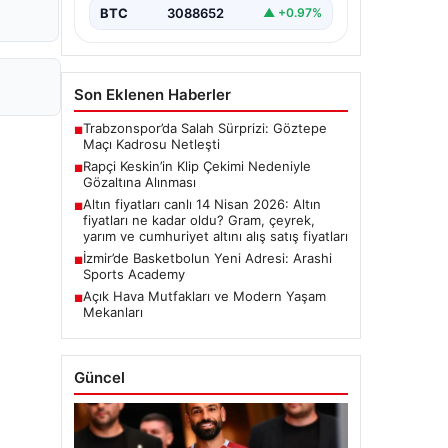
BTC
3088652
▲ +0.97%
Son Eklenen Haberler
Trabzonspor’da Salah Sürprizi: Göztepe
■
Maçı Kadrosu Netleşti
Rapçi Keskin’in Klip Çekimi Nedeniyle
■
Gözaltına Alınması
Altın fiyatları canlı 14 Nisan 2026: Altın
■
fiyatları ne kadar oldu? Gram, çeyrek,
yarım ve cumhuriyet altını alış satış fiyatları
İzmir’de Basketbolun Yeni Adresi: Arashi
■
Sports Academy
Açık Hava Mutfakları ve Modern Yaşam
■
Mekanları
Güncel