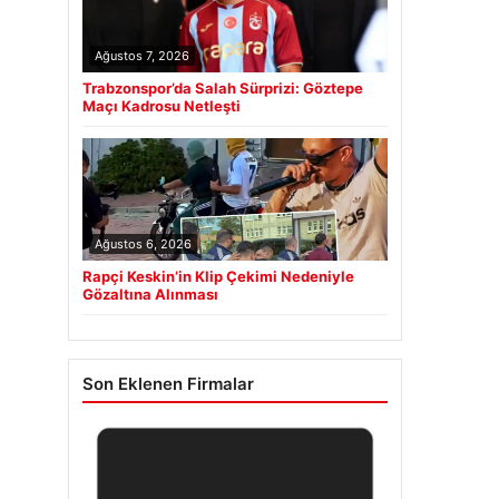
Ağustos 7, 2026
Trabzonspor’da Salah Sürprizi: Göztepe
Maçı Kadrosu Netleşti
Ağustos 6, 2026
Rapçi Keskin’in Klip Çekimi Nedeniyle
Gözaltına Alınması
Son Eklenen Firmalar