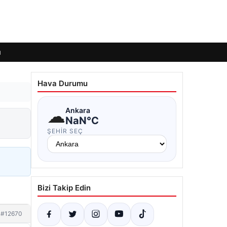
ı
Hava Durumu
☁
Ankara
NaN°C
ŞEHIR SEÇ
Bizi Takip Edin
#12670