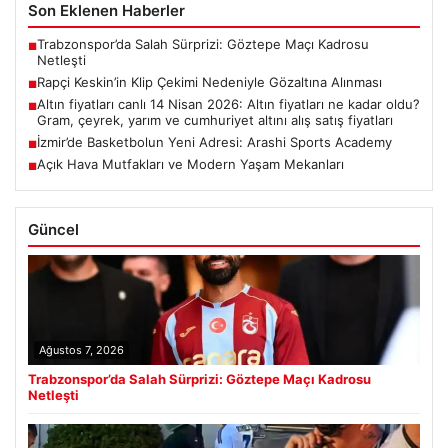
Son Eklenen Haberler
Trabzonspor’da Salah Sürprizi: Göztepe Maçı Kadrosu
■
Netleşti
Rapçi Keskin’in Klip Çekimi Nedeniyle Gözaltına Alınması
■
Altın fiyatları canlı 14 Nisan 2026: Altın fiyatları ne kadar oldu?
■
Gram, çeyrek, yarım ve cumhuriyet altını alış satış fiyatları
İzmir’de Basketbolun Yeni Adresi: Arashi Sports Academy
■
Açık Hava Mutfakları ve Modern Yaşam Mekanları
■
Güncel
Ağustos 7, 2026
Trabzonspor’da Salah Sürprizi: Göztepe Maçı Kadrosu
Netleşti