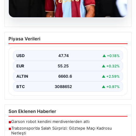
07.08.2026
Trabzonspor’da Salah Sürprizi: Göztepe
Piyasa Verileri
Maçı Kadrosu Netleşti
Trabzonspor, Göztepe ile oynayacağı özel karşılaşmada
sahaya çıkacak oyuncuları açıkladı. Bu önemli mücadele,
USD
47.74
▲ +0.18%
uzun…
EUR
55.25
▲ +0.32%
ALTIN
6660.6
▲ +2.59%
BTC
3088652
▲ +0.97%
Son Eklenen Haberler
Garson robot kendini merdivenlerden attı
■
Trabzonspor’da Salah Sürprizi: Göztepe Maçı Kadrosu
■
Netleşti