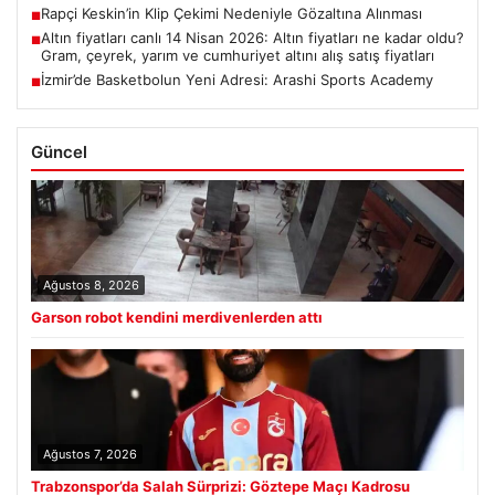
Rapçi Keskin’in Klip Çekimi Nedeniyle Gözaltına Alınması
■
Altın fiyatları canlı 14 Nisan 2026: Altın fiyatları ne kadar oldu?
■
Gram, çeyrek, yarım ve cumhuriyet altını alış satış fiyatları
İzmir’de Basketbolun Yeni Adresi: Arashi Sports Academy
■
Güncel
Ağustos 8, 2026
Garson robot kendini merdivenlerden attı
Ağustos 7, 2026
Trabzonspor’da Salah Sürprizi: Göztepe Maçı Kadrosu