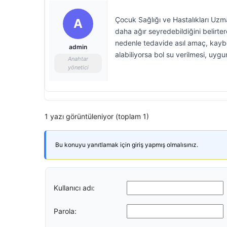
Çocuk Sağlığı ve Hastalıkları Uzm
A
daha ağır seyredebildiğini belirte
nedenle tedavide asıl amaç, kaybe
admin
alabiliyorsa bol su verilmesi, uyg
Anahtar
yönetici
1 yazı görüntüleniyor (toplam 1)
Bu konuyu yanıtlamak için giriş yapmış olmalısınız.
Kullanıcı adı:
Parola: