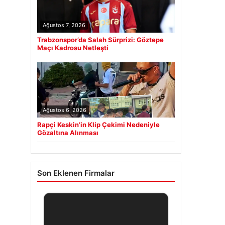
Ağustos 7, 2026
Trabzonspor’da Salah Sürprizi: Göztepe
Maçı Kadrosu Netleşti
Ağustos 6, 2026
Rapçi Keskin’in Klip Çekimi Nedeniyle
Gözaltına Alınması
Son Eklenen Firmalar