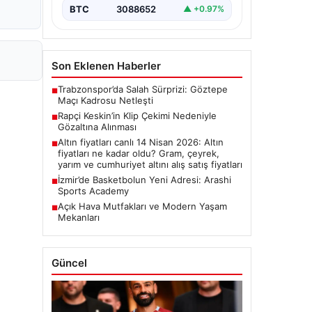
BTC
3088652
▲ +0.97%
Son Eklenen Haberler
Trabzonspor’da Salah Sürprizi: Göztepe
■
Maçı Kadrosu Netleşti
Rapçi Keskin’in Klip Çekimi Nedeniyle
■
Gözaltına Alınması
Altın fiyatları canlı 14 Nisan 2026: Altın
■
fiyatları ne kadar oldu? Gram, çeyrek,
yarım ve cumhuriyet altını alış satış fiyatları
İzmir’de Basketbolun Yeni Adresi: Arashi
■
Sports Academy
Açık Hava Mutfakları ve Modern Yaşam
■
Mekanları
Güncel