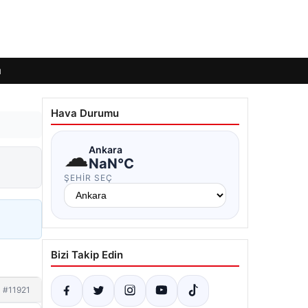
ı
Hava Durumu
☁
Ankara
NaN°C
ŞEHIR SEÇ
Bizi Takip Edin
#11921