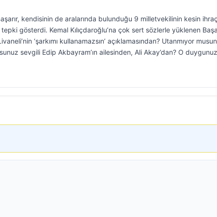
şarır, kendisinin de aralarında bulunduğu 9 milletvekilinin kesin ihra
e tepki gösterdi. Kemal Kılıçdaroğlu’na çok sert sözlerle yüklenen Başa
ivaneli’nin ‘şarkımı kullanamazsın’ açıklamasından? Utanmıyor musu
unuz sevgili Edip Akbayram’ın ailesinden, Ali Akay’dan? O duygunu