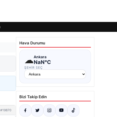
ı
Hava Durumu
☁
Ankara
NaN°C
ŞEHIR SEÇ
Bizi Takip Edin
#19870