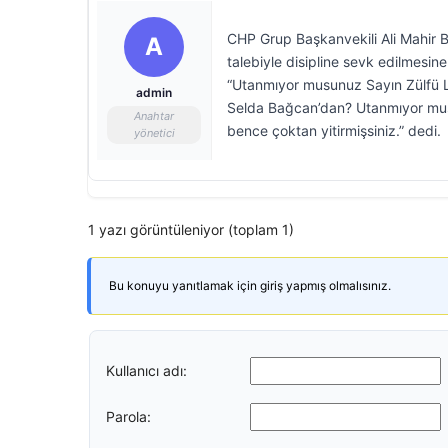
CHP Grup Başkanvekili Ali Mahir Ba
A
talebiyle disipline sevk edilmesin
“Utanmıyor musunuz Sayın Zülfü L
admin
Selda Bağcan’dan? Utanmıyor mus
Anahtar
bence çoktan yitirmişsiniz.” dedi.
yönetici
1 yazı görüntüleniyor (toplam 1)
Bu konuyu yanıtlamak için giriş yapmış olmalısınız.
Kullanıcı adı:
Parola: