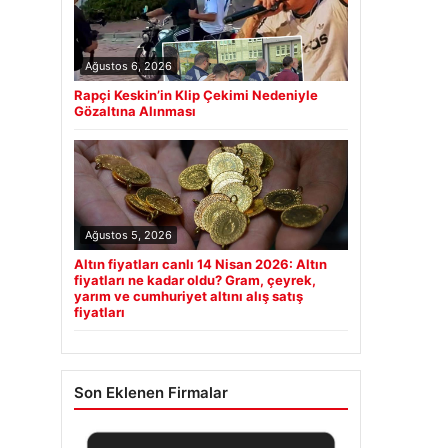
Ağustos 6, 2026
Rapçi Keskin’in Klip Çekimi Nedeniyle
Gözaltına Alınması
Ağustos 5, 2026
Altın fiyatları canlı 14 Nisan 2026: Altın
fiyatları ne kadar oldu? Gram, çeyrek,
yarım ve cumhuriyet altını alış satış
fiyatları
Son Eklenen Firmalar