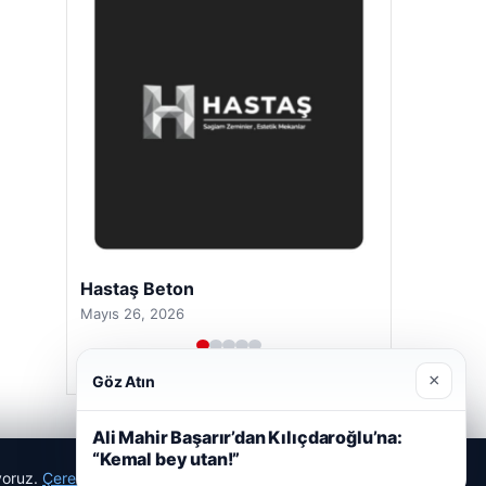
Hastaş Beton
Mayıs 26, 2026
×
Göz Atın
Ali Mahir Başarır’dan Kılıçdaroğlu’na:
“Kemal bey utan!”
ıyoruz.
Çerez Politikamız
Reddet
Kabul Et