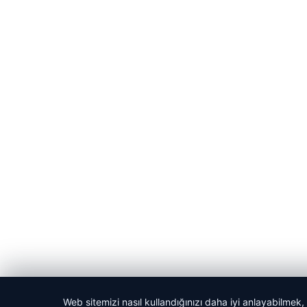
Web sitemizi nasıl kullandığınızı daha iyi anlayabilmek,
© 2026 Haber Manşeti