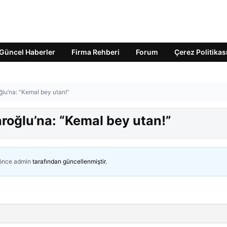
Güncel Haberler
Firma Rehberi
Forum
Çerez Politikas
oğlu’na: “Kemal bey utan!”
aroğlu’na: “Kemal bey utan!”
 önce
admin
tarafından güncellenmiştir.