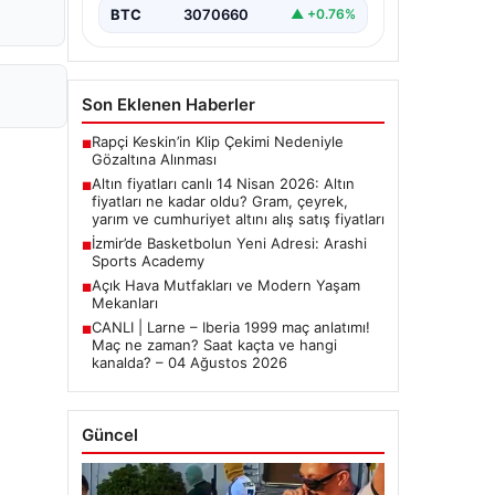
BTC
3070660
▲ +0.76%
Son Eklenen Haberler
Rapçi Keskin’in Klip Çekimi Nedeniyle
■
Gözaltına Alınması
Altın fiyatları canlı 14 Nisan 2026: Altın
■
fiyatları ne kadar oldu? Gram, çeyrek,
yarım ve cumhuriyet altını alış satış fiyatları
İzmir’de Basketbolun Yeni Adresi: Arashi
■
Sports Academy
Açık Hava Mutfakları ve Modern Yaşam
■
Mekanları
CANLI | Larne – Iberia 1999 maç anlatımı!
■
Maç ne zaman? Saat kaçta ve hangi
kanalda? – 04 Ağustos 2026
Güncel