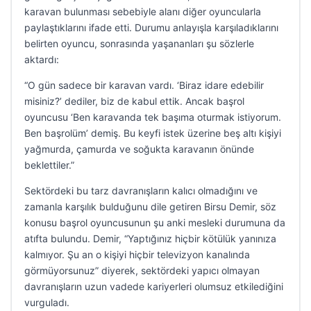
karavan bulunması sebebiyle alanı diğer oyuncularla
paylaştıklarını ifade etti. Durumu anlayışla karşıladıklarını
belirten oyuncu, sonrasında yaşananları şu sözlerle
aktardı:
“O gün sadece bir karavan vardı. ‘Biraz idare edebilir
misiniz?’ dediler, biz de kabul ettik. Ancak başrol
oyuncusu ‘Ben karavanda tek başıma oturmak istiyorum.
Ben başrolüm’ demiş. Bu keyfi istek üzerine beş altı kişiyi
yağmurda, çamurda ve soğukta karavanın önünde
beklettiler.”
Sektördeki bu tarz davranışların kalıcı olmadığını ve
zamanla karşılık bulduğunu dile getiren Birsu Demir, söz
konusu başrol oyuncusunun şu anki mesleki durumuna da
atıfta bulundu. Demir, “Yaptığınız hiçbir kötülük yanınıza
kalmıyor. Şu an o kişiyi hiçbir televizyon kanalında
görmüyorsunuz” diyerek, sektördeki yapıcı olmayan
davranışların uzun vadede kariyerleri olumsuz etkilediğini
vurguladı.