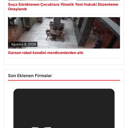
Suça Sürüklenen Çocuklara Yönelik Yeni Hukuki Düzenleme
Onaylandı
Ağustos 8, 2026
Garson robot kendini merdivenlerden attı
Son Eklenen Firmalar