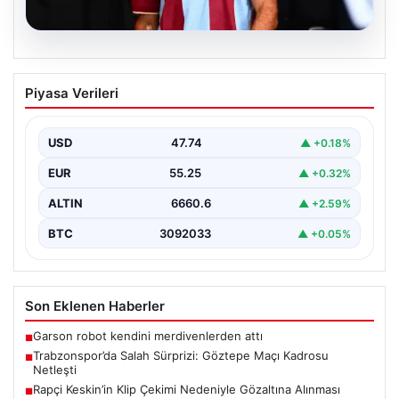
07.08.2026
Trabzonspor’da Salah Sürprizi: Göztepe
Piyasa Verileri
Maçı Kadrosu Netleşti
Trabzonspor, Göztepe ile oynayacağı özel karşılaşmada
sahaya çıkacak oyuncuları açıkladı. Bu önemli mücadele,
USD
47.74
▲ +0.18%
uzun…
EUR
55.25
▲ +0.32%
ALTIN
6660.6
▲ +2.59%
BTC
3092033
▲ +0.05%
Son Eklenen Haberler
Garson robot kendini merdivenlerden attı
■
Trabzonspor’da Salah Sürprizi: Göztepe Maçı Kadrosu
■
Netleşti
Rapçi Keskin’in Klip Çekimi Nedeniyle Gözaltına Alınması
■