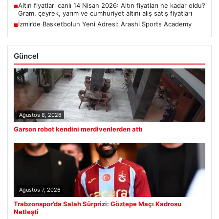
Altın fiyatları canlı 14 Nisan 2026: Altın fiyatları ne kadar oldu?
■
Gram, çeyrek, yarım ve cumhuriyet altını alış satış fiyatları
İzmir’de Basketbolun Yeni Adresi: Arashi Sports Academy
■
Güncel
Ağustos 8, 2026
Garson robot kendini merdivenlerden attı
Ağustos 7, 2026
Trabzonspor’da Salah Sürprizi: Göztepe Maçı Kadrosu
Netleşti