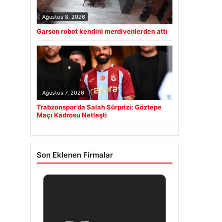
Ağustos 8, 2026
Garson robot kendini merdivenlerden attı
Ağustos 7, 2026
Trabzonspor’da Salah Sürprizi: Göztepe
Maçı Kadrosu Netleşti
Son Eklenen Firmalar