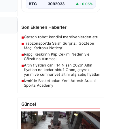
BTC
3092033
▲ +0.05%
Son Eklenen Haberler
Garson robot kendini merdivenlerden attı
■
Trabzonspor’da Salah Sürprizi: Göztepe
■
Maçı Kadrosu Netleşti
Rapçi Keskin’in Klip Çekimi Nedeniyle
■
Gözaltına Alınması
Altın fiyatları canlı 14 Nisan 2026: Altın
■
fiyatları ne kadar oldu? Gram, çeyrek,
yarım ve cumhuriyet altını alış satış fiyatları
İzmir’de Basketbolun Yeni Adresi: Arashi
■
Sports Academy
Güncel