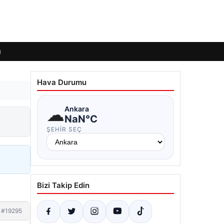
ı
Hava Durumu
☁
Ankara
NaN°C
ŞEHIR SEÇ
Bizi Takip Edin
#19295