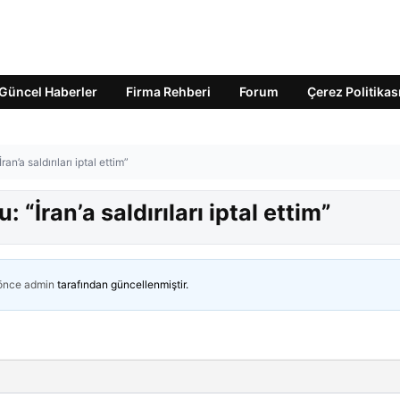
Güncel Haberler
Firma Rehberi
Forum
Çerez Politikas
’a saldırıları iptal ettim”
İran’a saldırıları iptal ettim”
 önce
admin
tarafından güncellenmiştir.