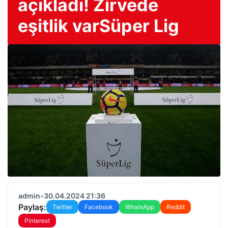
açıkladı! Zirvede
eşitlik varSüper Lig
admin
•
30.04.2024 21:36
Paylaş:
Twitter
Facebook
WhatsApp
Reddit
Pinterest