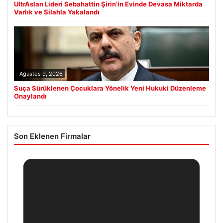
UltrAslan Lideri Sebahattin Şirin’in Evinde Devasa Miktarda
Varlık ve Silahla Yakalandı
Ağustos 9, 2026
Suça Sürüklenen Çocuklara Yönelik Yeni Hukuki Düzenleme
Onaylandı
Son Eklenen Firmalar