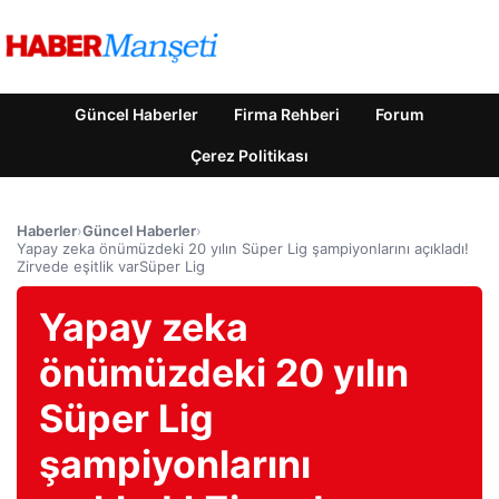
Güncel Haberler
Firma Rehberi
Forum
Çerez Politikası
Haberler
›
Güncel Haberler
›
Yapay zeka önümüzdeki 20 yılın Süper Lig şampiyonlarını açıkladı!
Zirvede eşitlik varSüper Lig
Yapay zeka
önümüzdeki 20 yılın
Süper Lig
şampiyonlarını