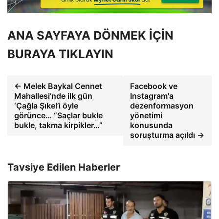
ANA SAYFAYA DÖNMEK İÇİN
BURAYA TIKLAYIN
← Melek Baykal Cennet
Facebook ve
Mahallesi’nde ilk gün
Instagram'a
‘Çağla Şıkel’i öyle
dezenformasyon
görünce… “Saçlar bukle
yönetimi
bukle, takma kirpikler…”
konusunda
soruşturma açıldı →
Tavsiye Edilen Haberler