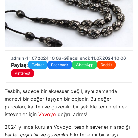
admin
•
11.07.2024 10:06
•
Güncellendi: 11.07.2024 10:06
Paylaş:
Twitter
Facebook
WhatsApp
Reddit
Pinterest
Tesbih, sadece bir aksesuar değil, aynı zamanda
manevi bir değer taşıyan bir objedir. Bu değerli
parçaları, kaliteli ve güvenilir bir şekilde temin etmek
isteyenler için
Vovoyo
doğru adres!
2024 yılında kurulan Vovoyo, tesbih severlerin aradığı
kalite
,
çeşitlilik
ve
güvenilirlik
kriterlerini bir araya