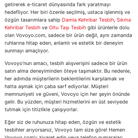
getirerek e-ticaret dünyasında fark yaratmayı
hedefliyor. Her biri özenle seçilmiş, ustaca işlenmiş ve
özgün tasarımlara sahip
Damla Kehribar Tesbih
,
Sıkma
Kehribar Tesbih
ve
Oltu Taşı Tesbih
gibi ürünlerle dolu
olan Vovoyo.com, sadece bir ürün değil, aynı zamanda
ruhlarına hitap eden, anlamlı ve estetik bir deneyim
sunmayı amaçlıyor.
Vovoyo’nun amacı, tesbih alışverişini sadece bir ürün
satın alma deneyiminden öteye taşımaktır. Bu nedenle,
her adımda müşterilerin beklentilerini karşılamak ve
hatta aşmak için çaba sarf ediyorlar. Müşteri
memnuniyeti ve güveni, Vovoyo için her şeyin önünde
gelir. Bu yüzden, müşteri hizmetlerini en üst seviyede
tutmak için titizlikle çalışıyorlar.
Eğer siz de ruhunuza hitap eden, özgün ve estetik
tesbihler arıyorsanız, Vovoyo tam size göre! Hemen
Vovoyo.com’u ziyaret edin veya telefon numaraları