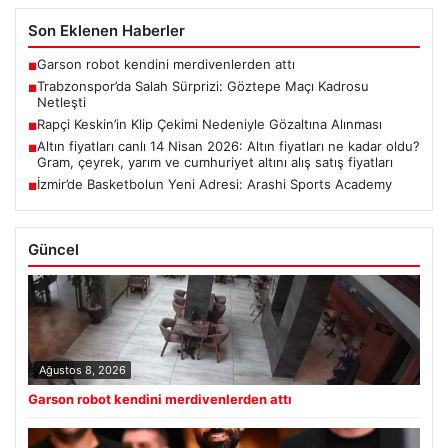
Son Eklenen Haberler
Garson robot kendini merdivenlerden attı
■
Trabzonspor’da Salah Sürprizi: Göztepe Maçı Kadrosu
■
Netleşti
Rapçi Keskin’in Klip Çekimi Nedeniyle Gözaltına Alınması
■
Altın fiyatları canlı 14 Nisan 2026: Altın fiyatları ne kadar oldu?
■
Gram, çeyrek, yarım ve cumhuriyet altını alış satış fiyatları
İzmir’de Basketbolun Yeni Adresi: Arashi Sports Academy
■
Güncel
Ağustos 8, 2026
Garson robot kendini merdivenlerden attı