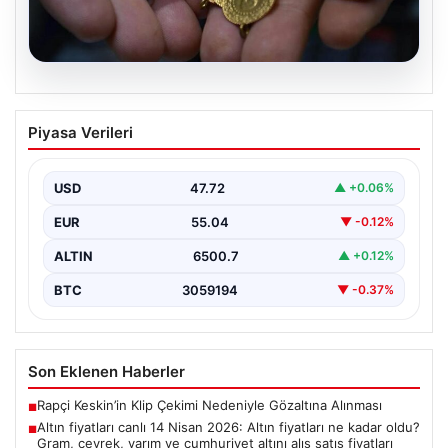
05.08.2026
Altın fiyatları canlı 14 Nisan 2026: Altın
Piyasa Verileri
fiyatları ne kadar oldu? Gram, çeyrek,
yarım ve cumhuriyet altını alış satış
fiyatları
USD
47.72
▲ +0.06%
EUR
55.04
▼ -0.12%
ALTIN
6500.7
▲ +0.12%
BTC
3059194
▼ -0.37%
Son Eklenen Haberler
Rapçi Keskin’in Klip Çekimi Nedeniyle Gözaltına Alınması
■
Altın fiyatları canlı 14 Nisan 2026: Altın fiyatları ne kadar oldu?
■
Gram, çeyrek, yarım ve cumhuriyet altını alış satış fiyatları