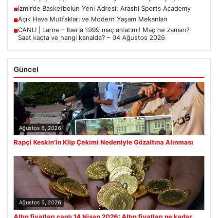
İzmir’de Basketbolun Yeni Adresi: Arashi Sports Academy
■
Açık Hava Mutfakları ve Modern Yaşam Mekanları
■
CANLI | Larne – Iberia 1999 maç anlatımı! Maç ne zaman?
■
Saat kaçta ve hangi kanalda? – 04 Ağustos 2026
Güncel
Ağustos 6, 2026
Rapçi Keskin’in Klip Çekimi Nedeniyle Gözaltına Alınması
Ağustos 5, 2026
Altın fiyatları canlı 14 Nisan 2026: Altın fiyatları ne kadar