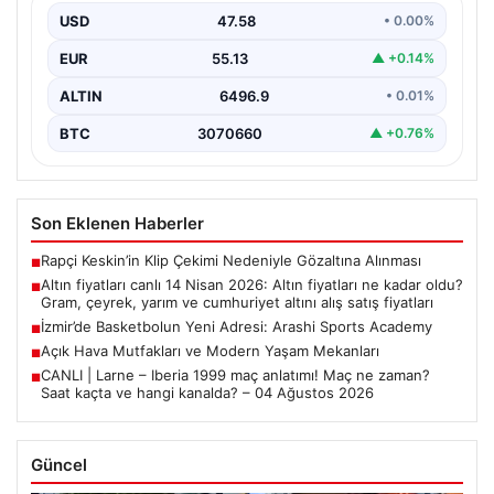
fiyatları
USD
47.58
• 0.00%
EUR
55.13
▲ +0.14%
ALTIN
6496.9
• 0.01%
BTC
3070660
▲ +0.76%
Son Eklenen Haberler
Rapçi Keskin’in Klip Çekimi Nedeniyle Gözaltına Alınması
■
Altın fiyatları canlı 14 Nisan 2026: Altın fiyatları ne kadar oldu?
■
Gram, çeyrek, yarım ve cumhuriyet altını alış satış fiyatları
İzmir’de Basketbolun Yeni Adresi: Arashi Sports Academy
■
Açık Hava Mutfakları ve Modern Yaşam Mekanları
■
CANLI | Larne – Iberia 1999 maç anlatımı! Maç ne zaman?
■
Saat kaçta ve hangi kanalda? – 04 Ağustos 2026
Güncel