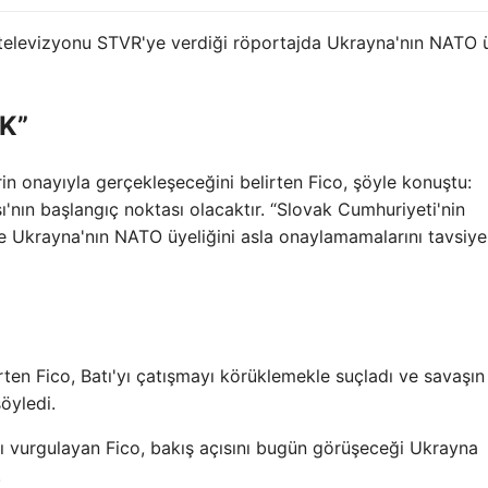
televizyonu STVR'ye verdiği röportajda Ukrayna'nın NATO ü
K”
n onayıyla gerçekleşeceğini belirten Fico, şöyle konuştu:
ın başlangıç ​​noktası olacaktır. “Slovak Cumhuriyeti'nin
 Ukrayna'nın NATO üyeliğini asla onaylamamalarını tavsiye
ten Fico, Batı'yı çatışmayı körüklemekle suçladı ve savaşı
öyledi.
vurgulayan Fico, bakış açısını bugün görüşeceği Ukrayna
.