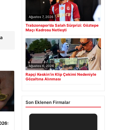
Ağustos 7, 2026
Trabzonspor’da Salah Sürprizi: Göztepe
Maçı Kadrosu Netleşti
ka
Ağustos 6, 2026
Rapçi Keskin’in Klip Çekimi Nedeniyle
Gözaltına Alınması
Son Eklenen Firmalar
2026: