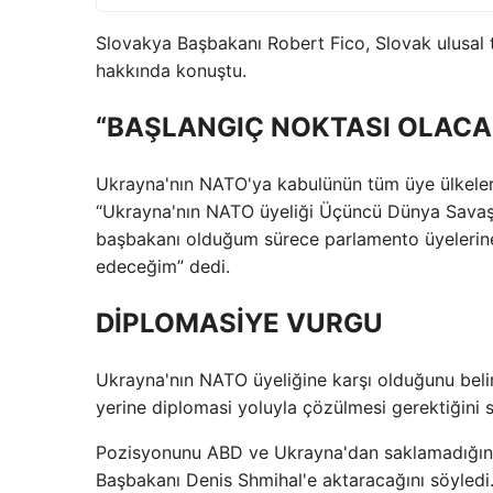
Slovakya Başbakanı Robert Fico, Slovak ulusal 
hakkında konuştu.
“BAŞLANGIÇ NOKTASI OLACA
Ukrayna'nın NATO'ya kabulünün tüm üye ülkeleri
“Ukrayna'nın NATO üyeliği Üçüncü Dünya Savaşı'n
başbakanı olduğum sürece parlamento üyelerine
edeceğim” dedi.
DİPLOMASİYE VURGU
Ukrayna'nın NATO üyeliğine karşı olduğunu belir
yerine diplomasi yoluyla çözülmesi gerektiğini s
Pozisyonunu ABD ve Ukrayna'dan saklamadığını 
Başbakanı Denis Shmihal'e aktaracağını söyledi