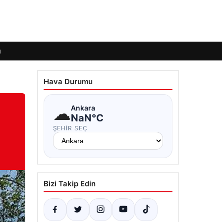
ı
Hava Durumu
☁
Ankara
NaN°C
ŞEHIR SEÇ
Bizi Takip Edin