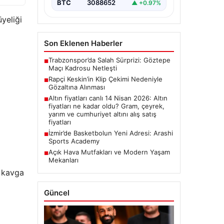
BTC
3088652
▲ +0.97%
yeliği
Son Eklenen Haberler
Trabzonspor’da Salah Sürprizi: Göztepe
■
Maçı Kadrosu Netleşti
Rapçi Keskin’in Klip Çekimi Nedeniyle
■
Gözaltına Alınması
Altın fiyatları canlı 14 Nisan 2026: Altın
■
fiyatları ne kadar oldu? Gram, çeyrek,
yarım ve cumhuriyet altını alış satış
fiyatları
İzmir’de Basketbolun Yeni Adresi: Arashi
■
Sports Academy
Açık Hava Mutfakları ve Modern Yaşam
■
Mekanları
n kavga
Güncel