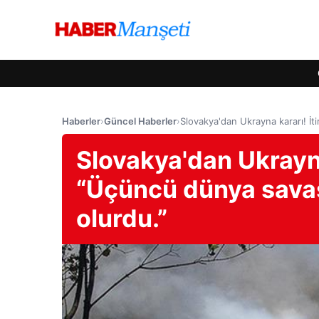
Haberler
›
Güncel Haberler
›
Slovakya'dan Ukrayna kararı! İti
Slovakya'dan Ukrayna 
“Üçüncü dünya savaşı
olurdu.”