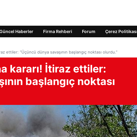
Güncel Haberler
Firma Rehberi
Forum
Çerez Politikas
raz ettiler: “Üçüncü dünya savaşının başlangıç ​​noktası olurdu.”
kararı! İtiraz ettiler:
nın başlangıç ​​noktası