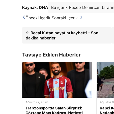
Kaynak: DHA
Bu içerik Recep Demircan tarafın
Önceki içerik
Sonraki içerik
← Recai Kutan hayatını kaybetti – Son
dakika haberleri
Tavsiye Edilen Haberler
Ağustos 7, 2026
Ağustos 6
Trabzonspor’da Salah Sürprizi:
Rapçi K
Göztepe Maçı Kadrosu Netleşti
Nedeniy