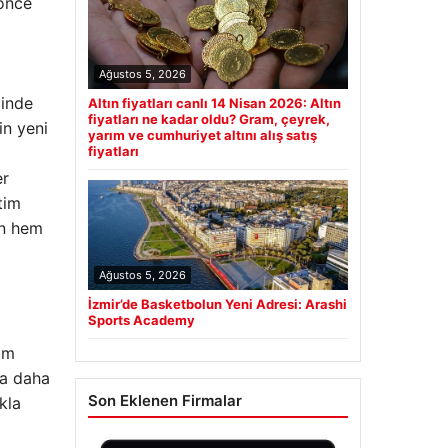
 önce
Ağustos 5, 2026
minde
Altın fiyatları canlı 14 Nisan 2026: Altın
fiyatları ne kadar oldu? Gram, çeyrek,
in yeni
yarım ve cumhuriyet altını alış satış
fiyatları
er
tim
ün hem
Ağustos 5, 2026
İzmir’de Basketbolun Yeni Adresi: Arashi
Sports Academy
lum
da daha
Son Eklenen Firmalar
kla