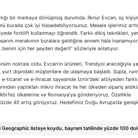
ptığı bir markaya dönüşmüş durumda. İlknur Evcan, üç kişiyl
nü burada çok iyi hissedebiliyorsunuz. Mesela işlerimiz artt
ölyede forklift kullanmayı öğrendik. Farklı dikiş teknikleri, ye
 tasarım merakımın buralara geldiğine annem hala inanamıyo
benim için her şeyden değerli” sözleriyle anlatıyor.
nüm noktası oldu. Evcan’ın ürünleri, Trendyol aracılığıyla y
l, yurt dışındaki müşterilere de ulaşmaya başladı. Supla, runn
 e-ticaret ve e-ihracat sayesinde İzmir’deki atölyeden farklı
rinden yaptıkları mikro ihracat ile her ülkeden sipariş aldıkl
 Körfez ülkelerine ve Romanya’ya gönderiyoruz. Özellikle
yüzde 40 artış görüyoruz. Hedefimiz Doğu Avrupa’da geniş
l Geographic listeye koydu, bayram tatilinde yüzde 100 do