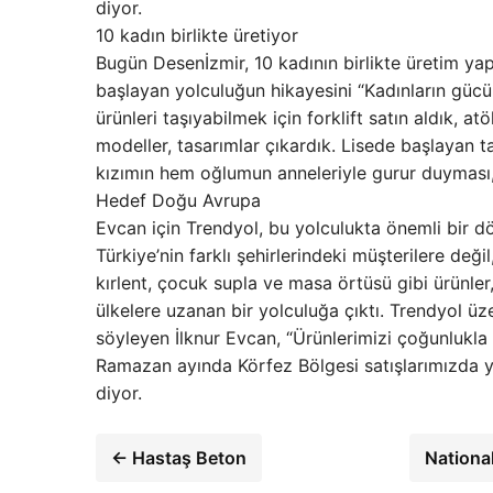
diyor.
10 kadın birlikte üretiyor
Bugün Desenİzmir, 10 kadının birlikte üretim ya
başlayan yolculuğun hikayesini “Kadınların gücü
ürünleri taşıyabilmek için forklift satın aldık, at
modeller, tasarımlar çıkardık. Lisede başlayan
kızımın hem oğlumun anneleriyle gurur duyması, 
Hedef Doğu Avrupa
Evcan için Trendyol, bu yolculukta önemli bir dö
Türkiye’nin farklı şehirlerindeki müşterilere deği
kırlent, çocuk supla ve masa örtüsü gibi ürünler,
ülkelere uzanan bir yolculuğa çıktı. Trendyol üze
söyleyen İlknur Evcan, “Ürünlerimizi çoğunlukla
Ramazan ayında Körfez Bölgesi satışlarımızda 
diyor.
← Hastaş Beton
Nationa