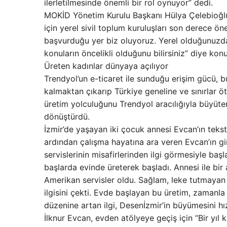
ilerletilmesinde önemli bir rol oynuyor” dedi.
MOKİD Yönetim Kurulu Başkanı Hülya Çelebioğlu
için yerel sivil toplum kuruluşları son derece ö
başvurduğu yer biz oluyoruz. Yerel olduğunuzda kü
konuların öncelikli olduğunu bilirsiniz” diye kon
Üreten kadınlar dünyaya açılıyor
Trendyol’un e-ticaret ile sunduğu erişim gücü, bu
kalmaktan çıkarıp Türkiye geneline ve sınırlar öt
üretim yolculuğunu Trendyol aracılığıyla büyütere
dönüştürdü.
İzmir’de yaşayan iki çocuk annesi Evcan’ın teks
ardından çalışma hayatına ara veren Evcan’ın gi
servislerinin misafirlerinden ilgi görmesiyle başl
başlarda evinde üreterek başladı. Annesi ile bir 
Amerikan servisler oldu. Sağlam, leke tutmayan v
ilgisini çekti. Evde başlayan bu üretim, zamanl
düzenine artan ilgi, Desenİzmir’in büyümesini h
İlknur Evcan, evden atölyeye geçiş için “Bir yıl