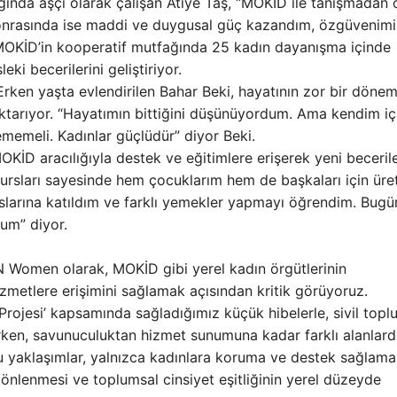
ğında aşçı olarak çalışan Atiye Taş, “MOKİD ile tanışmadan
onrasında ise maddi ve duygusal güç kazandım, özgüvenimi
, MOKİD’in kooperatif mutfağında 25 kadın dayanışma içinde
ki becerilerini geliştiriyor.
Erken yaşta evlendirilen Bahar Beki, hayatının zor bir döne
aktarıyor. “Hayatımın bittiğini düşünüyordum. Ama kendim iç
ememeli. Kadınlar güçlüdür” diyor Beki.
OKİD aracılığıyla destek ve eğitimlere erişerek yeni beceril
kursları sayesinde hem çocuklarım hem de başkaları için üre
slarına katıldım ve farklı yemekler yapmayı öğrendim. Bug
um” diyor.
Women olarak, MOKİD gibi yerel kadın örgütlerinin
izmetlere erişimini sağlamak açısından kritik görüyoruz.
n Projesi’ kapsamında sağladığımız küçük hibelerle, sivil top
rirken, savunuculuktan hizmet sunumuna kadar farklı alanlar
 bu yaklaşımlar, yalnızca kadınlara koruma ve destek sağlama
önlenmesi ve toplumsal cinsiyet eşitliğinin yerel düzeyde