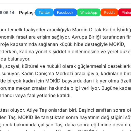
Paylaş:
6 06:14
Twitter
Facebook
WhatsApp
Reddit
Pinte
m temelli faaliyetler aracılığıyla Mardin Ortak Kadın İşbirliğ
omik fırsatlara erişim sağlıyor. Avrupa Birliği tarafından f
proje kapsamında sağlanan küçük hibe desteğiyle MOKİD,
 ederken, kadına yönelik şiddetin önlenmesine ve yerel düz
kıda bulunuyor.
, sosyal, kültürel ve hukuki olarak güçlenmesini desteklerk
unuyor. Kadın Danışma Merkezi aracılığıyla, kadınların bir
’de birçok kadın için MOKİD başvurdukları ilk yer olma özell
 koruma mekanizmaları hakkında bilgi veriliyor. Bugüne kada
landı veya faaliyetlerine katıldı.
sı oluyor. Atiye Taş onlardan biri. Beşinci sınıftan sonra 
en Taş, MOKİD ile tanıştıktan sonra hayatının değiştiğini sö
e çocuk bakımında çalışan Taş, daha sonra eğitimine devam