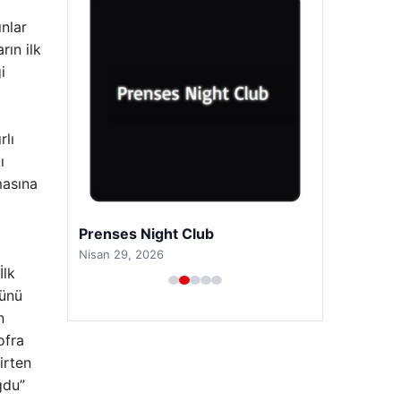
nlar
rın ilk
i
rlı
ı
masına
Prenses Night Club
Nisan 29, 2026
İlk
rünü
n
ofra
irten
ğdu”