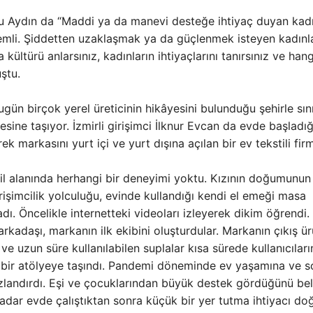
 Aydın da “Maddi ya da manevi desteğe ihtiyaç duyan kadı
nemli. Şiddetten uzaklaşmak ya da güçlenmek isteyen kadınla
ltürü anlarsınız, kadınların ihtiyaçlarını tanırsınız ve hang
uştu.
gün birçok yerel üreticinin hikâyesini bulunduğu şehirle sını
esine taşıyor. İzmirli girişimci İlknur Evcan da evde başladığ
k markasını yurt içi ve yurt dışına açılan bir ev tekstili fir
til alanında herhangi bir deneyimi yoktu. Kızının doğumunun
rişimcilik yolculuğu, evinde kullandığı kendi el emeği masa
adı. Öncelikle internetteki videoları izleyerek dikim öğrendi. 
arkadaşı, markanın ilk ekibini oluşturdular. Markanın çıkış ü
e uzun süre kullanılabilen suplalar kısa sürede kullanıcıları
a bir atölyeye taşındı. Pandemi döneminde ev yaşamına ve s
ızlandırdı. Eşi ve çocuklarından büyük destek gördüğünü bel
 kadar evde çalıştıktan sonra küçük bir yer tutma ihtiyacı do