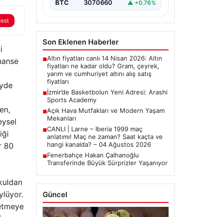
BTC
3070660
▲ +0.76%
rest
Son Eklenen Haberler
i
Altın fiyatları canlı 14 Nisan 2026: Altın
inanse
■
fiyatları ne kadar oldu? Gram, çeyrek,
yarım ve cumhuriyet altını alış satış
fiyatları
eyde
İzmir’de Basketbolun Yeni Adresi: Arashi
■
Sports Academy
en,
Açık Hava Mutfakları ve Modern Yaşam
■
Mekanları
eysel
CANLI | Larne – Iberia 1999 maç
■
iği
anlatımı! Maç ne zaman? Saat kaçta ve
hangi kanalda? – 04 Ağustos 2026
r 80
Fenerbahçe Hakan Çalhanoğlu
■
Transferinde Büyük Sürprizler Yaşanıyor
okuldan
ylüyor.
Güncel
 etmeye