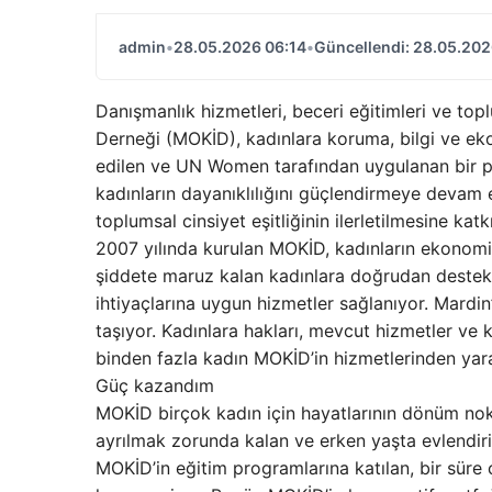
admin
•
28.05.2026 06:14
•
Güncellendi: 28.05.202
Danışmanlık hizmetleri, beceri eğitimleri ve toplu
Derneği (MOKİD), kadınlara koruma, bilgi ve ekon
edilen ve UN Women tarafından uygulanan bir 
kadınların dayanıklılığını güçlendirmeye devam
toplumsal cinsiyet eşitliğinin ilerletilmesine kat
2007 yılında kurulan MOKİD, kadınların ekonomik
şiddete maruz kalan kadınlara doğrudan destek s
ihtiyaçlarına uygun hizmetler sağlanıyor. Mardin
taşıyor. Kadınlara hakları, mevcut hizmetler ve
binden fazla kadın MOKİD’in hizmetlerinden yarar
Güç kazandım
MOKİD birçok kadın için hayatlarının dönüm nokta
ayrılmak zorunda kalan ve erken yaşta evlendiril
MOKİD’in eğitim programlarına katılan, bir sür