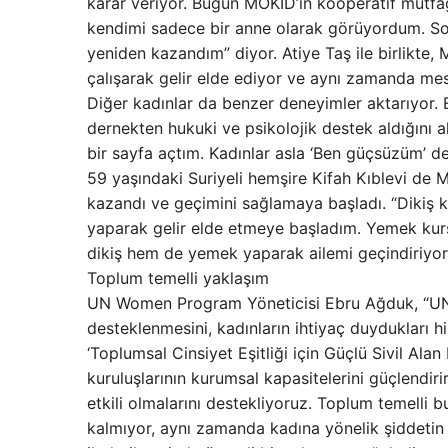
karar veriyor. Bugün MOKİD’in kooperatif mutfa
kendimi sadece bir anne olarak görüyordum. S
yeniden kazandım” diyor. Atiye Taş ile birlikte
çalışarak gelir elde ediyor ve aynı zamanda mesle
Diğer kadınlar da benzer deneyimler aktarıyor. 
dernekten hukuki ve psikolojik destek aldığını 
bir sayfa açtım. Kadınlar asla ‘Ben güçsüzüm’ d
59 yaşındaki Suriyeli hemşire Kifah Kıblevi de M
kazandı ve geçimini sağlamaya başladı. “Dikiş 
yaparak gelir elde etmeye başladım. Yemek kur
dikiş hem de yemek yaparak ailemi geçindiriyor
Toplum temelli yaklaşım
UN Women Program Yöneticisi Ebru Ağduk, “UN 
desteklenmesini, kadınların ihtiyaç duydukları h
‘Toplumsal Cinsiyet Eşitliği için Güçlü Sivil Ala
kuruluşlarının kurumsal kapasitelerini güçlendi
etkili olmalarını destekliyoruz. Toplum temelli
kalmıyor, aynı zamanda kadına yönelik şiddetin 