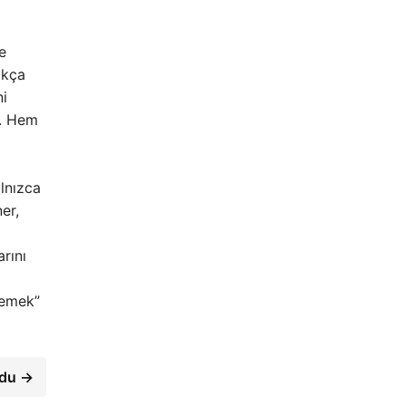
e
ıkça
ni
r. Hem
alnızca
er,
arını
lemek”
ldu →