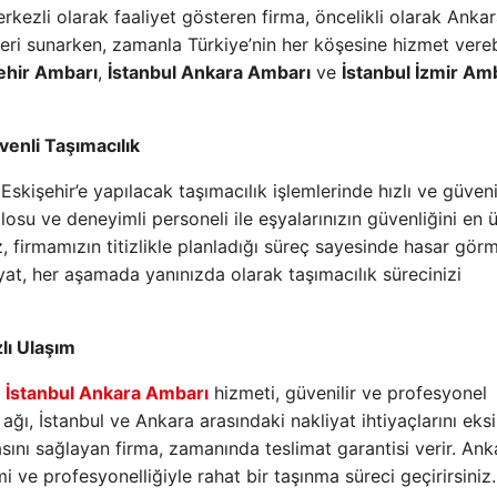
erkezli olarak faaliyet gösteren firma, öncelikli olarak Ankar
etleri sunarken, zamanla Türkiye’nin her köşesine hizmet vere
şehir Ambarı
,
İstanbul Ankara Ambarı
ve
İstanbul İzmir Am
venli Taşımacılık
Eskişehir’e yapılacak taşımacılık işlemlerinde hızlı ve güveni
su ve deneyimli personeli ile eşyalarınızın güvenliğini en 
z, firmamızın titizlikle planladığı süreç sayesinde hasar gö
at, her aşamada yanınızda olarak taşımacılık sürecinizi
lı Ulaşım
n
İstanbul Ankara Ambarı
hizmeti, güvenilir ve profesyonel
ğı, İstanbul ve Ankara arasındaki nakliyat ihtiyaçlarını eksi
masını sağlayan firma, zamanında teslimat garantisi verir. Ank
 ve profesyonelliğiyle rahat bir taşınma süreci geçirirsiniz.