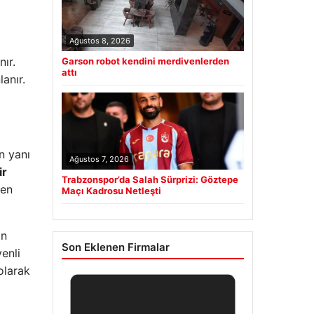
Ağustos 8, 2026
ır.
Garson robot kendini merdivenlerden
attı
anır.
n yanı
Ağustos 7, 2026
ir
Trabzonspor’da Salah Sürprizi: Göztepe
den
Maçı Kadrosu Netleşti
in
Son Eklenen Firmalar
venli
olarak