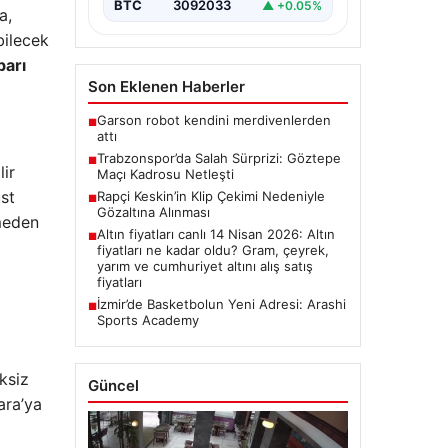
BTC
3092033
▲ +0.05%
a,
bilecek
barı
Son Eklenen Haberler
Garson robot kendini merdivenlerden
■
attı
Trabzonspor’da Salah Sürprizi: Göztepe
■
lir
Maçı Kadrosu Netleşti
üst
Rapçi Keskin’in Klip Çekimi Nedeniyle
■
Gözaltına Alınması
rmeden
Altın fiyatları canlı 14 Nisan 2026: Altın
■
fiyatları ne kadar oldu? Gram, çeyrek,
yarım ve cumhuriyet altını alış satış
fiyatları
İzmir’de Basketbolun Yeni Adresi: Arashi
■
Sports Academy
ksiz
Güncel
ara’ya