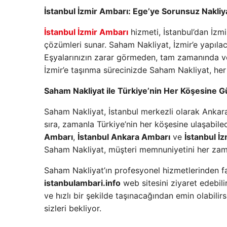
İstanbul İzmir Ambarı: Ege’ye Sorunsuz Nakliy
İstanbul İzmir Ambarı
hizmeti, İstanbul’dan İzmir
çözümleri sunar. Saham Nakliyat, İzmir’e yapılaca
Eşyalarınızın zarar görmeden, tam zamanında ve 
İzmir’e taşınma sürecinizde Saham Nakliyat, her
Saham Nakliyat ile Türkiye’nin Her Köşesine Gü
Saham Nakliyat, İstanbul merkezli olarak Ankara
sıra, zamanla Türkiye’nin her köşesine ulaşabile
Ambarı
,
İstanbul Ankara Ambarı
ve
İstanbul İ
Saham Nakliyat, müşteri memnuniyetini her zam
Saham Nakliyat’ın profesyonel hizmetlerinden fa
istanbulambari.info
web sitesini ziyaret edebilir
ve hızlı bir şekilde taşınacağından emin olabilir
sizleri bekliyor.