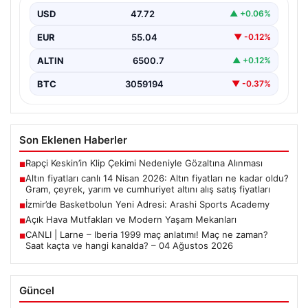
fiyatları
USD
47.72
▲ +0.06%
EUR
55.04
▼ -0.12%
ALTIN
6500.7
▲ +0.12%
BTC
3059194
▼ -0.37%
Son Eklenen Haberler
Rapçi Keskin’in Klip Çekimi Nedeniyle Gözaltına Alınması
■
Altın fiyatları canlı 14 Nisan 2026: Altın fiyatları ne kadar oldu?
■
Gram, çeyrek, yarım ve cumhuriyet altını alış satış fiyatları
İzmir’de Basketbolun Yeni Adresi: Arashi Sports Academy
■
Açık Hava Mutfakları ve Modern Yaşam Mekanları
■
CANLI | Larne – Iberia 1999 maç anlatımı! Maç ne zaman?
■
Saat kaçta ve hangi kanalda? – 04 Ağustos 2026
Güncel