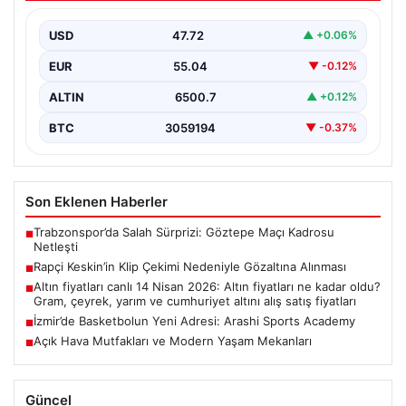
Sosyal medya platformlarında ‘Keskin’ sahne adıyla
bilinen rapçi Yüşa Keskin, klip çekimi sırasında silah…
USD
47.72
▲ +0.06%
EUR
55.04
▼ -0.12%
ALTIN
6500.7
▲ +0.12%
BTC
3059194
▼ -0.37%
Son Eklenen Haberler
Trabzonspor’da Salah Sürprizi: Göztepe Maçı Kadrosu
■
Netleşti
Rapçi Keskin’in Klip Çekimi Nedeniyle Gözaltına Alınması
■
Altın fiyatları canlı 14 Nisan 2026: Altın fiyatları ne kadar oldu?
■
Gram, çeyrek, yarım ve cumhuriyet altını alış satış fiyatları
İzmir’de Basketbolun Yeni Adresi: Arashi Sports Academy
■
Açık Hava Mutfakları ve Modern Yaşam Mekanları
■
Güncel