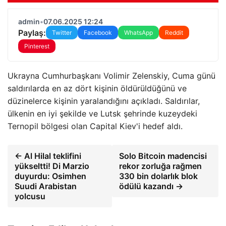
admin
•
07.06.2025 12:24
Paylaş:
Twitter
Facebook
WhatsApp
Reddit
Pinterest
Ukrayna Cumhurbaşkanı Volimir Zelenskiy, Cuma günü
saldırılarda en az dört kişinin öldürüldüğünü ve
düzinelerce kişinin yaralandığını açıkladı. Saldırılar,
ülkenin en iyi şekilde ve Lutsk şehrinde kuzeydeki
Ternopil bölgesi olan Capital Kiev'i hedef aldı.
← Al Hilal teklifini
Solo Bitcoin madencisi
yükseltti! Di Marzio
rekor zorluğa rağmen
duyurdu: Osimhen
330 bin dolarlık blok
Suudi Arabistan
ödülü kazandı →
yolcusu