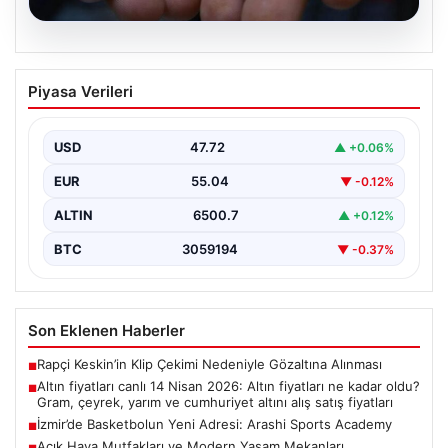
05.08.2026
Altın fiyatları canlı 14 Nisan 2026: Altın
Piyasa Verileri
fiyatları ne kadar oldu? Gram, çeyrek,
yarım ve cumhuriyet altını alış satış
fiyatları
USD
47.72
▲ +0.06%
EUR
55.04
▼ -0.12%
ALTIN
6500.7
▲ +0.12%
BTC
3059194
▼ -0.37%
Son Eklenen Haberler
Rapçi Keskin’in Klip Çekimi Nedeniyle Gözaltına Alınması
■
Altın fiyatları canlı 14 Nisan 2026: Altın fiyatları ne kadar oldu?
■
Gram, çeyrek, yarım ve cumhuriyet altını alış satış fiyatları
İzmir’de Basketbolun Yeni Adresi: Arashi Sports Academy
■
Açık Hava Mutfakları ve Modern Yaşam Mekanları