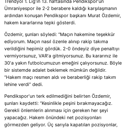
Trendyol 1. Lig'in 13. haftasında Pendikspor'un
Ümraniyespor ile 2-2 berabere kaldığı karşılaşmanın
ardından konuşan Pendikspor başkanı Murat Özdemir,
hakem kararlarına tepki gösterdi.
Özdemir, şunları söyledi: “Maçın hakemine teşekkür
ediyorum. Maçın nasıl özenle alınıp rakip takıma
verildiğini hepimiz gördük. 2-0 öndeyiz diye penaltıyı
vermiyorsunuz, VAR'a gitmiyorsunuz. Bu kararınız ile
30'a yakın futbolcumuzun emeğini çalıyorsunuz. Böyle
bir sistemde adalet beklemek mümkün değildir.
“Hakem maçı resmen aldı ve beraberliği rakip takım
lehine verdi” dedi.
Pendikspor'un terk edilmediğini belirten Özdemir,
şunları kaydetti: “Kesinlikle peşini bırakmayacağız.
Gerekli önlemlerin alınması için gereken her şeyi
yapacağız. Hakem önündeki net pozisyonları
görmezden geliyor. Üç sarıyla kapatılan pozisyonlar,