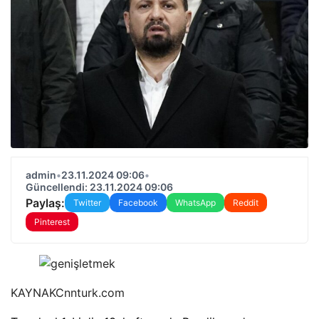
admin
•
23.11.2024 09:06
•
Güncellendi: 23.11.2024 09:06
Paylaş:
Twitter
Facebook
WhatsApp
Reddit
Pinterest
KAYNAK
Cnnturk.com