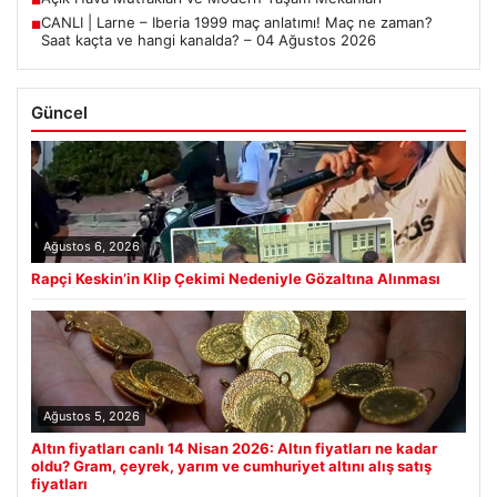
■
CANLI | Larne – Iberia 1999 maç anlatımı! Maç ne zaman?
■
Saat kaçta ve hangi kanalda? – 04 Ağustos 2026
Güncel
Ağustos 6, 2026
Rapçi Keskin’in Klip Çekimi Nedeniyle Gözaltına Alınması
Ağustos 5, 2026
Altın fiyatları canlı 14 Nisan 2026: Altın fiyatları ne kadar
oldu? Gram, çeyrek, yarım ve cumhuriyet altını alış satış
fiyatları