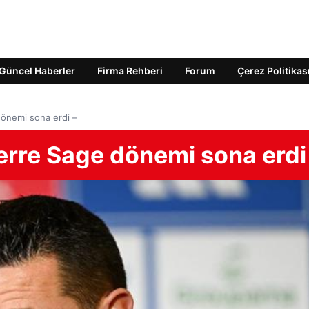
Güncel Haberler
Firma Rehberi
Forum
Çerez Politikas
dönemi sona erdi –
erre Sage dönemi sona erdi