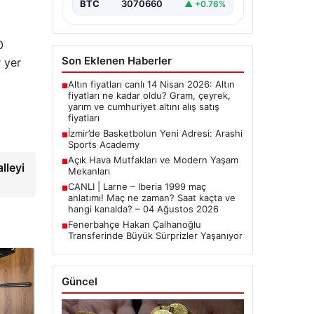
BTC
3070660
▲ +0.76%
0
Son Eklenen Haberler
r yer
Altın fiyatları canlı 14 Nisan 2026: Altın
■
fiyatları ne kadar oldu? Gram, çeyrek,
yarım ve cumhuriyet altını alış satış
fiyatları
İzmir’de Basketbolun Yeni Adresi: Arashi
■
Sports Academy
Açık Hava Mutfakları ve Modern Yaşam
■
lleyi
Mekanları
CANLI | Larne – Iberia 1999 maç
■
anlatımı! Maç ne zaman? Saat kaçta ve
hangi kanalda? – 04 Ağustos 2026
Fenerbahçe Hakan Çalhanoğlu
■
Transferinde Büyük Sürprizler Yaşanıyor
Güncel