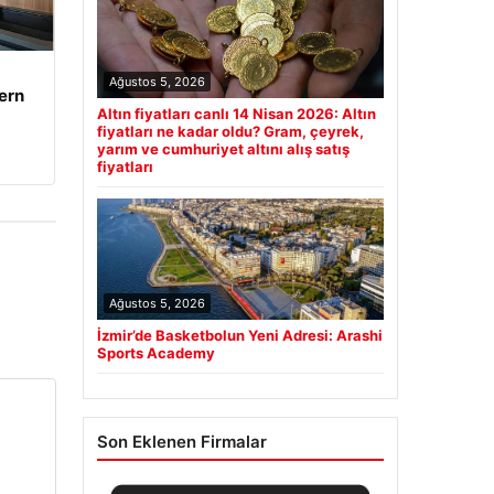
Ağustos 5, 2026
ern
Altın fiyatları canlı 14 Nisan 2026: Altın
fiyatları ne kadar oldu? Gram, çeyrek,
yarım ve cumhuriyet altını alış satış
fiyatları
Ağustos 5, 2026
İzmir’de Basketbolun Yeni Adresi: Arashi
Sports Academy
Son Eklenen Firmalar