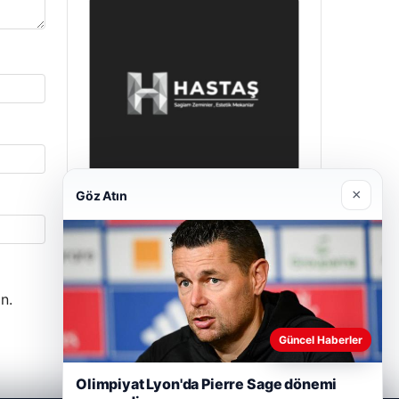
×
Göz Atın
Prenses Night Club
Nisan 29, 2026
n.
Güncel Haberler
Olimpiyat Lyon'da Pierre Sage dönemi