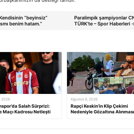
Kendisinin “beyinsiz”
Paralimpik şampiyonlar 
kısmı benim hatam.”
TÜRK'te – Spor Haberleri 
, 2026
Ağustos 6, 2026
spor’da Salah Sürprizi:
Rapçi Keskin’in Klip Çekimi
 Maçı Kadrosu Netleşti
Nedeniyle Gözaltına Alınmas