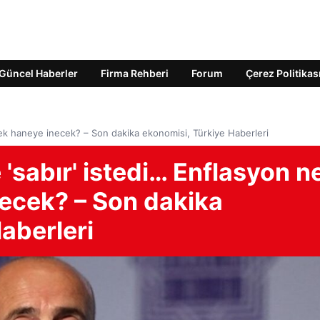
Güncel Haberler
Firma Rehberi
Forum
Çerez Politikas
ek haneye inecek? – Son dakika ekonomisi, Türkiye Haberleri
sabır' istedi… Enflasyon n
ecek? – Son dakika
aberleri