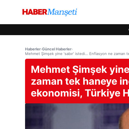
Haberler
›
Güncel Haberler
›
Mehmet Şimşek yine 'sabır' istedi… Enflasyon ne zaman t
Mehmet Şimşek yine '
zaman tek haneye in
ekonomisi, Türkiye H