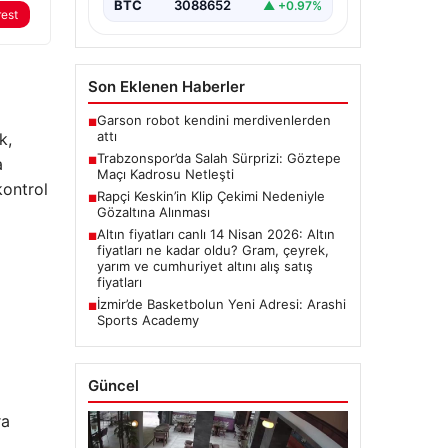
BTC
3088652
▲ +0.97%
rest
Son Eklenen Haberler
Garson robot kendini merdivenlerden
■
attı
k,
Trabzonspor’da Salah Sürprizi: Göztepe
a
■
Maçı Kadrosu Netleşti
kontrol
Rapçi Keskin’in Klip Çekimi Nedeniyle
■
Gözaltına Alınması
Altın fiyatları canlı 14 Nisan 2026: Altın
■
fiyatları ne kadar oldu? Gram, çeyrek,
yarım ve cumhuriyet altını alış satış
fiyatları
İzmir’de Basketbolun Yeni Adresi: Arashi
■
Sports Academy
Güncel
ra