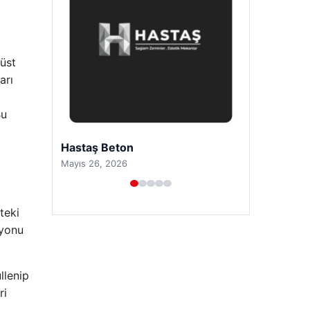
 üst
arı
Bu
Prenses Night Club
Nisan 29, 2026
teki
syonu
llenip
ri