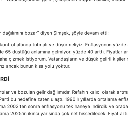
ir dağılımını bozar” diyen Şimşek, şöyle devam etti:
 kontrol altında tutmalı ve düşürmeliyiz. Enflasyonun yüzde
e 65 düştüğü anlamına gelmiyor. yüzde 40 arttı. Fiyatlar art
aha çizmek istiyorum. Vatandaşların ve düşük gelirli kişileri
ız ancak bunun kısa yolu yoktur.
ERDİ
lar ve bozulan gelir dağılımıdır. Refahın kalıcı olarak artma
rti bu hedefine zaten ulaştı. 1990'lı yıllarda ortalama enf
. Ama 2003'ten sonra enflasyonu tek haneye indirdik ve orada
ama 2025'in ikinci yarısında çok net hissedilecek. Fiyat artı