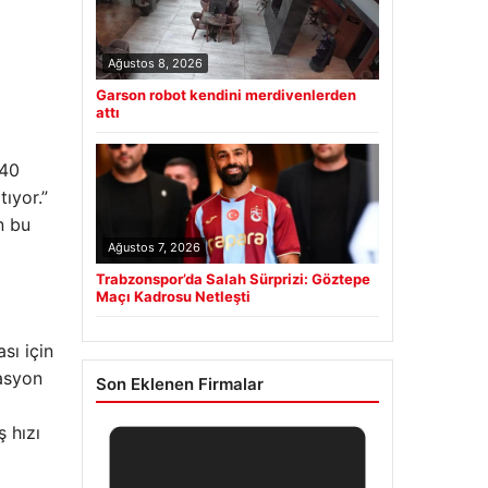
Ağustos 8, 2026
Garson robot kendini merdivenlerden
attı
 40
ıyor.”
n bu
Ağustos 7, 2026
Trabzonspor’da Salah Sürprizi: Göztepe
Maçı Kadrosu Netleşti
sı için
lasyon
Son Eklenen Firmalar
ş hızı