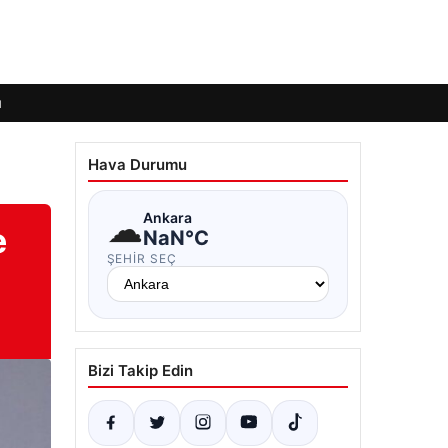
ı
Hava Durumu
☁
Ankara
e
NaN°C
ŞEHIR SEÇ
Bizi Takip Edin