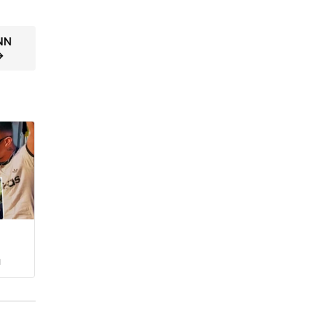
CNN
→
ı