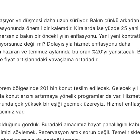
laşıyor ve düşmesi daha uzun sürüyor. Bakın çünkü arkadan
lasyonunda önemli bir kalemdir. Kiralarda ise yüzde 25 yani
karsanız bakın bir önceki yılın enflasyonu. Yani yeni kontratl
rıyorsunuz değil mi? Dolayısıyla hizmet enflasyonu daha
ın haziran ve temmuz aylarında bu oran %20'yi yansıtacak. 
 fiyat artışlarındaki yavaşlama ortadadır.
eprem bölgesinde 201 bin konut teslim edilecek. Gelecek yıl
a konut arzını artırmaya yönelik programlar da var. Hizmet
onunda çok yüksek bir eşiği geçmek üzereyiz. Hizmet enfla
acımız var.
olduğunu gördük. Buradaki amacımız hayat pahalılığını kabu
imizi söylemek. Rezervasyon artık sorun değil. Temel riskle
urbaşkanımızın da desteği tamdır.”