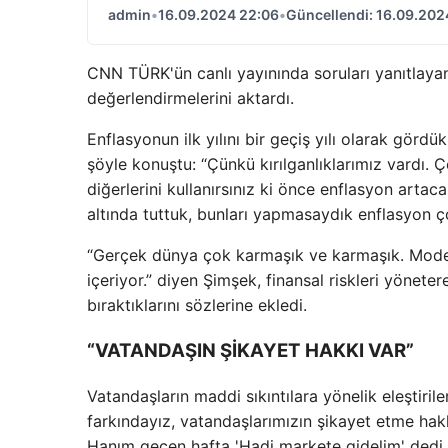
admin
•
16.09.2024 22:06
•
Güncellendi: 16.09.202
CNN TÜRK'ün canlı yayınında soruları yanıtlay
değerlendirmelerini aktardı.
Enflasyonun ilk yılını bir geçiş yılı olarak gördük
şöyle konuştu: “Çünkü kırılganlıklarımız vardı.
diğerlerini kullanırsınız ki önce enflasyon artaca
altında tuttuk, bunları yapmasaydık enflasyon ço
“Gerçek dünya çok karmaşık ve karmaşık. Mode
içeriyor.” diyen Şimşek, finansal riskleri yöneter
bıraktıklarını sözlerine ekledi.
“VATANDAŞIN ŞİKAYET HAKKI VAR”
Vatandaşların maddi sıkıntılara yönelik eleştiril
farkındayız, vatandaşlarımızın şikayet etme ha
Hanım geçen hafta 'Hadi markete gidelim' dedi. .