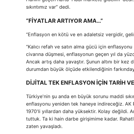
sıkıntımız var” dedi.
“FİYATLAR ARTIYOR AMA…”
“Enflasyon en kötü ve en adaletsiz vergidir, gel
“Kalıcı refah ve satın alma gücü için enflasyonu
civarına düşmesi, enflasyonun geçen yıl da yüzd
Ancak artış daha yavaştır. Şunun altını bir kez d
durumdan büyük ölçüde etkilendiğinin farkınday
DİJİTAL TEK ENFLASYON İÇİN TARİH V
Türkiye'nin şu anda en büyük sorunu maddi sıkıntı
enflasyonu yeniden tek haneye indireceğiz. AK Pa
1970'li yıllardan daha yüksektir. Kolay değildi
tuttuk. Ta ki hain darbe girişimime kadar. Rahatl
zaten yavaşladı.