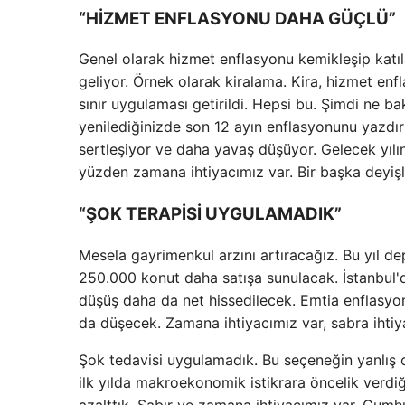
“HİZMET ENFLASYONU DAHA GÜÇLÜ”
Genel olarak hizmet enflasyonu kemikleşip katı
geliyor. Örnek olarak kiralama. Kira, hizmet enf
sınır uygulaması getirildi. Hepsi bu. Şimdi ne ba
yenilediğinizde son 12 ayın enflasyonunu yazdı
sertleşiyor ve daha yavaş düşüyor. Gelecek yıl
yüzden zamana ihtiyacımız var. Bir başka deyişle
“ŞOK TERAPİSİ UYGULAMADIK”
Mesela gayrimenkul arzını artıracağız. Bu yıl d
250.000 konut daha satışa sunulacak. İstanbul'd
düşüş daha da net hissedilecek. Emtia enflasy
da düşecek. Zamana ihtiyacımız var, sabra ihtiy
Şok tedavisi uygulamadık. Bu seçeneğin yanlış 
ilk yılda makroekonomik istikrara öncelik verdiğ
azalttık. Sabır ve zamana ihtiyacımız var. Cumh