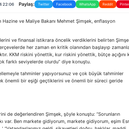
Paylaş:
4 22:06
Twitter
Facebook
WhatsApp
Reddit
Pinte
an Hazine ve Maliye Bakanı Mehmet Şimşek, enflasyon
lerini ve finansal istikrara öncelik verdiklerini belirten Şimşe
 Çerçevelerde her zaman en kritik olanından başlayıp zamanl
ktır. KKM riskini yönettik, kur riskini yönettik, bütçe açığını 
k farklı seviyelerde olurdu” diye konuştu.
llemeyle tahminler yapıyorsunuz ve çok büyük tahminler
ek önemli bir eşiği geçtiklerini ve önemli bir süreci geride
erini de değerlendiren Şimşek, şöyle konuştu: “Sorunların
kkı var. Ben markete gidiyorum, markete gidiyorum, eşim Es
' “Vatandaşlarımız geldi, şikayetleri doğru, haklılar, maddi