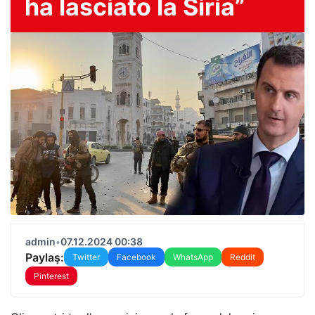
ha lasciato la Siria”
admin
•
07.12.2024 00:38
Paylaş:
Twitter
Facebook
WhatsApp
Reddit
Pinterest