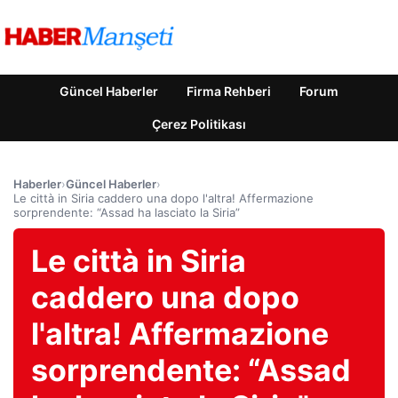
Güncel Haberler
Firma Rehberi
Forum
Çerez Politikası
Haberler
›
Güncel Haberler
›
Le città in Siria caddero una dopo l'altra! Affermazione
sorprendente: “Assad ha lasciato la Siria”
Le città in Siria
caddero una dopo
l'altra! Affermazione
sorprendente: “Assad