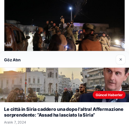
×
Göz Atın
Güncel Haberler
Web sitemizi nasıl kullandığınızı daha iyi anlayabilmek,
deneyiminizi kişiselleştirmek ve geliştirmek amacıyla çerezler
Le città in Siria caddero una dopo l'altra! Affermazione
kullanıyoruz.
Çerez Politikamız
sorprendente: “Assad ha lasciato la Siria”
Reddet
Kabul Et
Aralık 7, 2024