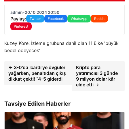
admin
•
20.10.2024 20:50
Paylaş:
Twitter
Facebook
WhatsApp
Reddit
Pinterest
Kuzey Kore: İzleme grubuna dahil olan 11 ülke 'büyük
bedel ödeyecek'
← 3-0'da Icardi'ye övgüler
Kripto para
yağarken, penaltıdan çıkış
yatırımcısı 3 günde
dikkat çekti! “4-5 giderdi
9 milyon dolar kâr
elde etti →
Tavsiye Edilen Haberler