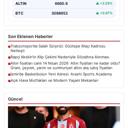
ALTIN
6660.6
▲ +2.59%
BTC
3088652
▲ +0.97%
Son Eklenen Haberler
Trabzonspor’da Salah Sürprizi: Göztepe Maçı Kadrosu
■
Netleşti
Rapçi Keskin’in Klip Çekimi Nedeniyle Gözaltına Alınması
■
Altın fiyatları canlı 14 Nisan 2026: Altın fiyatları ne kadar oldu?
■
Gram, çeyrek, yarım ve cumhuriyet altını alış satış fiyatları
İzmir’de Basketbolun Yeni Adresi: Arashi Sports Academy
■
Açık Hava Mutfakları ve Modern Yaşam Mekanları
■
Güncel