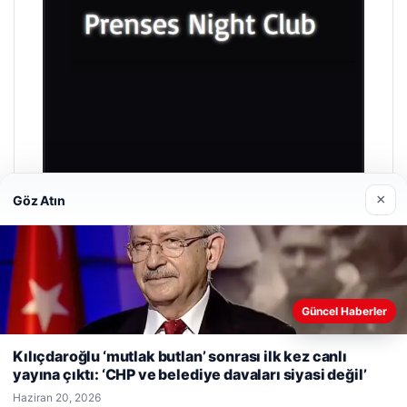
×
Göz Atın
Prenses Night Club
Nisan 29, 2026
Güncel Haberler
Web sitemizi nasıl kullandığınızı daha iyi anlayabilmek,
deneyiminizi kişiselleştirmek ve geliştirmek amacıyla çerezler
Kılıçdaroğlu ‘mutlak butlan’ sonrası ilk kez canlı
kullanıyoruz.
Çerez Politikamız
yayına çıktı: ‘CHP ve belediye davaları siyasi değil’
Reddet
Kabul Et
© 2026 Haber Manşeti
Haziran 20, 2026