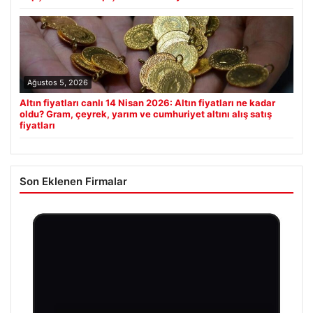
Ağustos 5, 2026
Altın fiyatları canlı 14 Nisan 2026: Altın fiyatları ne kadar
oldu? Gram, çeyrek, yarım ve cumhuriyet altını alış satış
fiyatları
Son Eklenen Firmalar