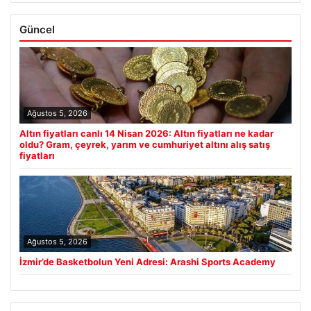
Güncel
Ağustos 5, 2026
Altın fiyatları canlı 14 Nisan 2026: Altın fiyatları ne kadar
oldu? Gram, çeyrek, yarım ve cumhuriyet altını alış satış
fiyatları
Ağustos 5, 2026
İzmir’de Basketbolun Yeni Adresi: Arashi Sports Academy