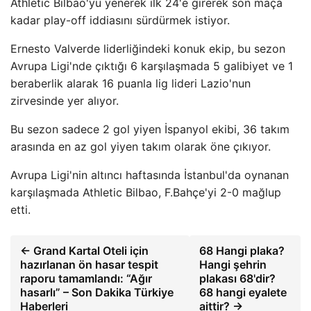
Athletic Bilbao'yu yenerek ilk 24'e girerek son maça
kadar play-off iddiasını sürdürmek istiyor.
Ernesto Valverde liderliğindeki konuk ekip, bu sezon
Avrupa Ligi'nde çıktığı 6 karşılaşmada 5 galibiyet ve 1
beraberlik alarak 16 puanla lig lideri Lazio'nun
zirvesinde yer alıyor.
Bu sezon sadece 2 gol yiyen İspanyol ekibi, 36 takım
arasında en az gol yiyen takım olarak öne çıkıyor.
Avrupa Ligi'nin altıncı haftasında İstanbul'da oynanan
karşılaşmada Athletic Bilbao, F.Bahçe'yi 2-0 mağlup
etti.
← Grand Kartal Oteli için
68 Hangi plaka?
hazırlanan ön hasar tespit
Hangi şehrin
raporu tamamlandı: “Ağır
plakası 68'dir?
hasarlı” – Son Dakika Türkiye
68 hangi eyalete
Haberleri
aittir? →