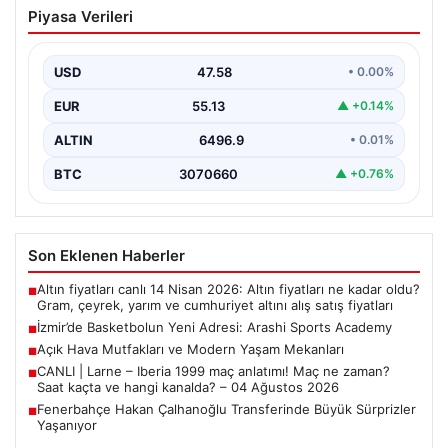
İzmir’de Basketbolun Yeni Adresi:
Piyasa Verileri
Arashi Sports Academy
İzmir’in kalbinde kurulan ve kısa sürede adından söz
ettiren Arashi Sports Academy, bölgedeki basketbol…
USD
47.58
• 0.00%
EUR
55.13
▲ +0.14%
ALTIN
6496.9
• 0.01%
BTC
3070660
▲ +0.76%
Son Eklenen Haberler
Altın fiyatları canlı 14 Nisan 2026: Altın fiyatları ne kadar oldu?
■
Gram, çeyrek, yarım ve cumhuriyet altını alış satış fiyatları
İzmir’de Basketbolun Yeni Adresi: Arashi Sports Academy
■
Açık Hava Mutfakları ve Modern Yaşam Mekanları
■
CANLI | Larne – Iberia 1999 maç anlatımı! Maç ne zaman?
■
Saat kaçta ve hangi kanalda? – 04 Ağustos 2026
Fenerbahçe Hakan Çalhanoğlu Transferinde Büyük Sürprizler
■
Yaşanıyor