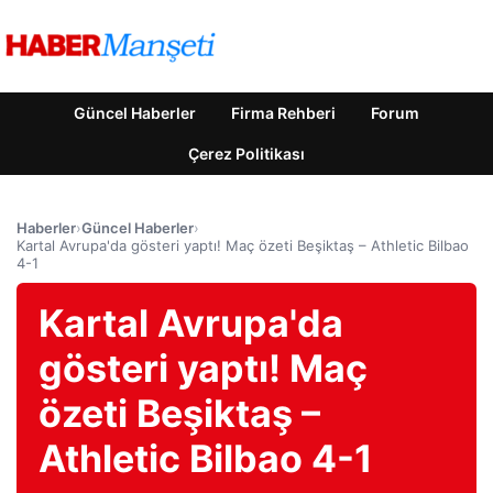
Güncel Haberler
Firma Rehberi
Forum
Çerez Politikası
Haberler
›
Güncel Haberler
›
Kartal Avrupa'da gösteri yaptı! Maç özeti Beşiktaş – Athletic Bilbao
4-1
Kartal Avrupa'da
gösteri yaptı! Maç
özeti Beşiktaş –
Athletic Bilbao 4-1