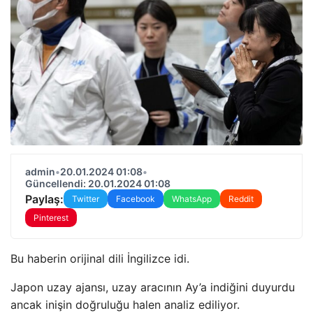
admin
•
20.01.2024 01:08
•
Güncellendi: 20.01.2024 01:08
Paylaş:
Twitter
Facebook
WhatsApp
Reddit
Pinterest
Bu haberin orijinal dili İngilizce idi.
Japon uzay ajansı, uzay aracının Ay’a indiğini duyurdu
ancak inişin doğruluğu halen analiz ediliyor.