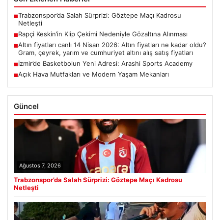
Trabzonspor’da Salah Sürprizi: Göztepe Maçı Kadrosu
■
Netleşti
Rapçi Keskin’in Klip Çekimi Nedeniyle Gözaltına Alınması
■
Altın fiyatları canlı 14 Nisan 2026: Altın fiyatları ne kadar oldu?
■
Gram, çeyrek, yarım ve cumhuriyet altını alış satış fiyatları
İzmir’de Basketbolun Yeni Adresi: Arashi Sports Academy
■
Açık Hava Mutfakları ve Modern Yaşam Mekanları
■
Güncel
Ağustos 7, 2026
Trabzonspor’da Salah Sürprizi: Göztepe Maçı Kadrosu
Netleşti