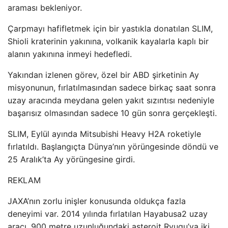
araması bekleniyor.
Çarpmayı hafifletmek için bir yastıkla donatılan SLIM,
Shioli kraterinin yakınına, volkanik kayalarla kaplı bir
alanın yakınına inmeyi hedefledi.
Yakından izlenen görev, özel bir ABD şirketinin Ay
misyonunun, fırlatılmasından sadece birkaç saat sonra
uzay aracında meydana gelen yakıt sızıntısı nedeniyle
başarısız olmasından sadece 10 gün sonra gerçekleşti.
SLIM, Eylül ayında Mitsubishi Heavy H2A roketiyle
fırlatıldı. Başlangıçta Dünya’nın yörüngesinde döndü ve
25 Aralık’ta Ay yörüngesine girdi.
REKLAM
JAXA’nın zorlu inişler konusunda oldukça fazla
deneyimi var. 2014 yılında fırlatılan Hayabusa2 uzay
aracı, 900 metre uzunluğundaki asteroit Ryugu’ya iki