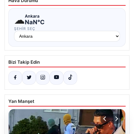
Hava Durumu
☁
Ankara
NaN°C
ŞEHIR SEÇ
Bizi Takip Edin
Yan Manşet