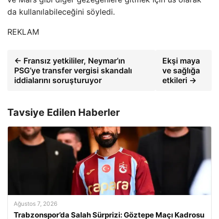
da kullanılabileceğini söyledi.
REKLAM
← Fransız yetkililer, Neymar’ın
Ekşi maya
PSG’ye transfer vergisi skandalı
ve sağlığa
iddialarını soruşturuyor
etkileri →
Tavsiye Edilen Haberler
Ağustos 7, 2026
Trabzonspor’da Salah Sürprizi: Göztepe Maçı Kadrosu