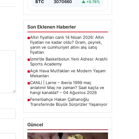
BTC
3070660
▲ +0.76%
Son Eklenen Haberler
Altın fiyatları canlı 14 Nisan 2026: Altın
■
fiyatları ne kadar oldu? Gram, çeyrek,
yarım ve cumhuriyet altını alış satış
fiyatları
İzmir’de Basketbolun Yeni Adresi: Arashi
■
Sports Academy
Açık Hava Mutfakları ve Modern Yaşam
■
Mekanları
CANLI | Larne – Iberia 1999 maç
■
anlatımı! Maç ne zaman? Saat kaçta ve
hangi kanalda? – 04 Ağustos 2026
Fenerbahçe Hakan Çalhanoğlu
■
Transferinde Büyük Sürprizler Yaşanıyor
Güncel