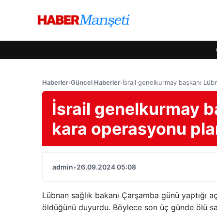
Haberler
›
Güncel Haberler
›
İsrail genelkurmay başkanı Lübna
İsrail genelkurmay b
kara operasyonu plan
admin
•
26.09.2024 05:08
Lübnan sağlık bakanı Çarşamba günü yaptığı açık
öldüğünü duyurdu. Böylece son üç günde ölü sayı