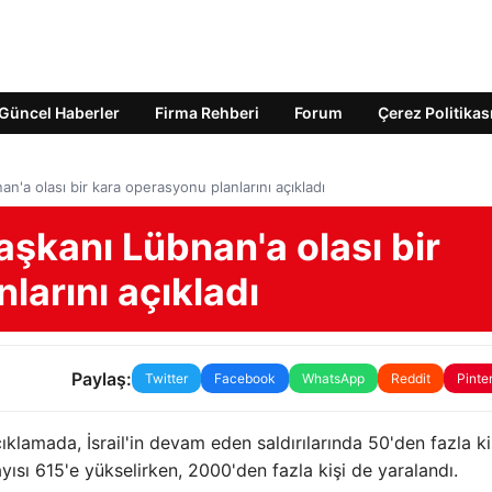
Güncel Haberler
Firma Rehberi
Forum
Çerez Politikas
n'a olası bir kara operasyonu planlarını açıkladı
aşkanı Lübnan'a olası bir
larını açıkladı
Paylaş:
Twitter
Facebook
WhatsApp
Reddit
Pinte
lamada, İsrail'in devam eden saldırılarında 50'den fazla ki
sı 615'e yükselirken, 2000'den fazla kişi de yaralandı.