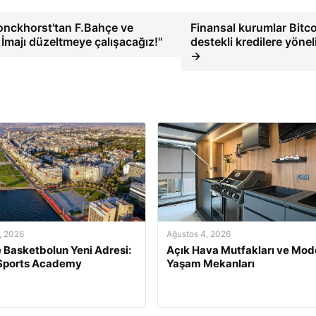
onckhorst'tan F.Bahçe ve
Finansal kurumlar Bitc
 İmajı düzeltmeye çalışacağız!''
destekli kredilere yönel
→
, 2026
Ağustos 4, 2026
e Basketbolun Yeni Adresi:
Açık Hava Mutfakları ve Mod
 Sports Academy
Yaşam Mekanları