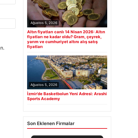
Ağustos 5, 2026
Altın fiyatları canlı 14 Nisan 2026: Altın
fiyatları ne kadar oldu? Gram, çeyrek,
yarım ve cumhuriyet altını alış satış
fiyatları
n.
Ağustos 5, 2026
İzmir’de Basketbolun Yeni Adresi: Arashi
Sports Academy
Son Eklenen Firmalar