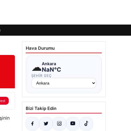
ı
Hava Durumu
☁
Ankara
NaN°C
ŞEHIR SEÇ
rest
Bizi Takip Edin
şinin