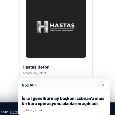
Hastaş Beton
Mayıs 26, 2026
×
Göz Atın
İsrail genelkurmay başkanı Lübnan'a olası
bir kara operasyonu planlarını açıkladı
Eylül 26, 2024
ıyoruz.
Çerez Politikamız
Reddet
Kabul Et