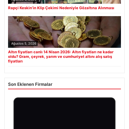
Rapçi Keskin’in Klip Çekimi Nedeniyle Gözaltına Alınması
Ağustos 5, 2026
Altın fiyatları canlı 14 Nisan 2026: Altın fiyatları ne kadar
oldu? Gram, çeyrek, yarım ve cumhuriyet altını alış satış
fiyatları
Son Eklenen Firmalar