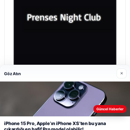
×
Göz Atın
Prenses Night Club
Nisan 29, 2026
Güncel Haberler
Web sitemizi nasıl kullandığınızı daha iyi anlayabilmek,
deneyiminizi kişiselleştirmek ve geliştirmek amacıyla çerezler
iPhone 15 Pro, Apple’ın iPhone XS’ten bu yana
kullanıyoruz.
Çerez Politikamız
çıkardığı en hafif Pro model olabilir!