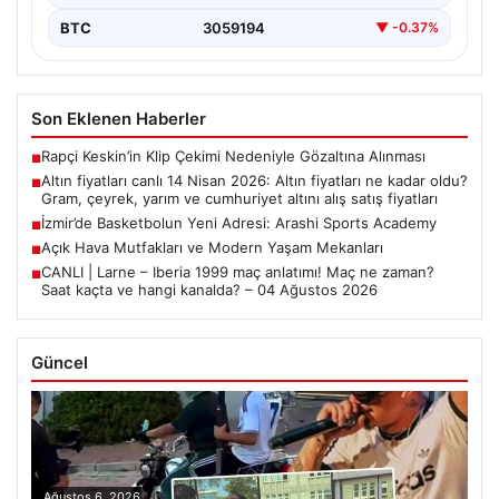
BTC
3059194
▼ -0.37%
Son Eklenen Haberler
Rapçi Keskin’in Klip Çekimi Nedeniyle Gözaltına Alınması
■
Altın fiyatları canlı 14 Nisan 2026: Altın fiyatları ne kadar oldu?
■
Gram, çeyrek, yarım ve cumhuriyet altını alış satış fiyatları
İzmir’de Basketbolun Yeni Adresi: Arashi Sports Academy
■
Açık Hava Mutfakları ve Modern Yaşam Mekanları
■
CANLI | Larne – Iberia 1999 maç anlatımı! Maç ne zaman?
■
Saat kaçta ve hangi kanalda? – 04 Ağustos 2026
Güncel
Ağustos 6, 2026