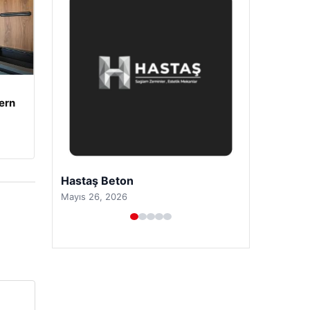
ern
Prenses Night Club
Nisan 29, 2026