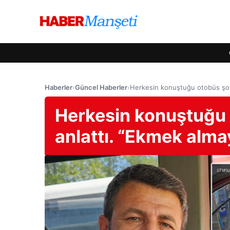
Haberler
›
Güncel Haberler
›
Herkesin konuştuğu otobüs şofö
Herkesin konuştuğu 
anlattı. “Ekmek alma