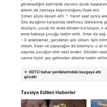
göremediğini belirterek durumu durak başkanına a
ailenin de zabıtaya başvurduğunu ifade etti.
Çimen şöyle devam etti: "- Yarım saat sonra ailes
Site durağının karşısında telefoncu dükkanına g
söylüyor, çocuk bir anda elinden kurtuluyor, o 
anne-babaya çocuğu teslim ettik. Onlar da sağ o
– O anlatılamaz, gerçekten şok oldum. İşim bit
oldum. İnsan ne yapacağını da bilemiyor, o an ki
yaşında çocuğun elini nasıl bırakır. Gözden n
canına hiçbir şey gelmeden ailesine teslim ettim
← ODTÜ bahar şenliklerindeki kavgaya altı
gözaltı
Tavsiye Edilen Haberler