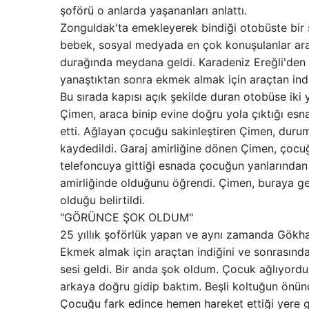
şoförü o anlarda yaşananları anlattı.
Zonguldak'ta emekleyerek bindiği otobüste bir sü
bebek, sosyal medyada en çok konuşulanlar arası
durağında meydana geldi. Karadeniz Ereğli'den
yanaştıktan sonra ekmek almak için araçtan indi
Bu sırada kapısı açık şekilde duran otobüse iki
Çimen, araca binip evine doğru yola çıktığı esn
etti. Ağlayan çocuğu sakinleştiren Çimen, durumu
kaydedildi. Garaj amirliğine dönen Çimen, çocuğu
telefoncuya gittiği esnada çocuğun yanlarından a
amirliğinde olduğunu öğrendi. Çimen, buraya gel
olduğu belirtildi.
"GÖRÜNCE ŞOK OLDUM"
25 yıllık şoförlük yapan ve aynı zamanda Gökha
Ekmek almak için araçtan indiğini ve sonrasında
sesi geldi. Bir anda şok oldum. Çocuk ağlıyordu
arkaya doğru gidip baktım. Beşli koltuğun önün
Çocuğu fark edince hemen hareket ettiği yere 