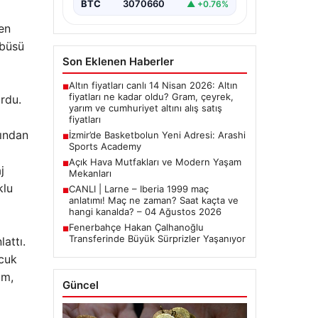
BTC
3070660
▲ +0.76%
len
obüsü
Son Eklenen Haberler
Altın fiyatları canlı 14 Nisan 2026: Altın
■
fiyatları ne kadar oldu? Gram, çeyrek,
rdu.
yarım ve cumhuriyet altını alış satış
fiyatları
fından
İzmir’de Basketbolun Yeni Adresi: Arashi
■
Sports Academy
Açık Hava Mutfakları ve Modern Yaşam
■
j
Mekanları
klu
CANLI | Larne – Iberia 1999 maç
■
anlatımı! Maç ne zaman? Saat kaçta ve
hangi kanalda? – 04 Ağustos 2026
Fenerbahçe Hakan Çalhanoğlu
■
Transferinde Büyük Sürprizler Yaşanıyor
attı.
ocuk
um,
Güncel