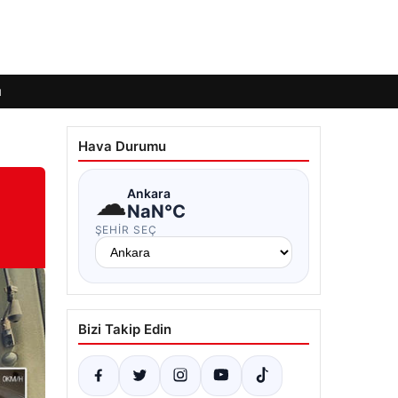
ı
Hava Durumu
☁
Ankara
NaN°C
ŞEHIR SEÇ
Bizi Takip Edin