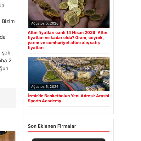
da
. Bizim
Ağustos 5, 2026
Altın fiyatları canlı 14 Nisan 2026: Altın
ada
fiyatları ne kadar oldu? Gram, çeyrek,
yarım ve cumhuriyet altını alış satış
fiyatları
a şok
aba 2
uğun
Ağustos 5, 2026
İzmir’de Basketbolun Yeni Adresi: Arashi
Sports Academy
Son Eklenen Firmalar