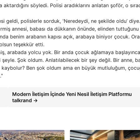
ktardığını söyledi. Polisi aradıklarını anlatan şoför, o sıra
i geldi, polislerle sorduk, 'Neredeydi, ne şekilde oldu’ diye
irmiş annesi, babası da dükkanın önünde, elinden tuttuğunu
anda benim arabanın kapısı açık, arabaya biniyor çocuk. Or
lsun teşekkür etti.
miş, arabada yolcu yok. Bir anda çocuk ağlamaya başlayınc
 şeyle. Şok oldum. Anlatılabilecek bir şey değil. Bir anne, b
asıl kaybolur? Ben şok oldum ama en büyük mutluluğum, çoc
."
Modern İletişim İçinde Yeni Nesil İletişim Platformu
talkrand →