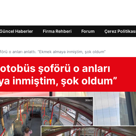
Güncel Haberler
Firma Rehberi
Forum
Çerez Politikas
rü o anları anlattı. “Ekmek almaya inmiştim, şok oldum”
otobüs şoförü o anları
ya inmiştim, şok oldum”