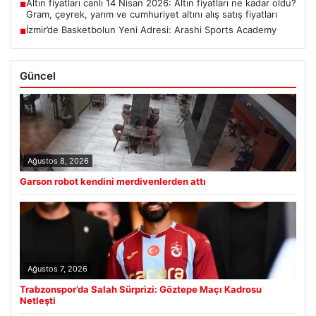
Altın fiyatları canlı 14 Nisan 2026: Altın fiyatları ne kadar oldu?
■
Gram, çeyrek, yarım ve cumhuriyet altını alış satış fiyatları
İzmir’de Basketbolun Yeni Adresi: Arashi Sports Academy
■
Güncel
Ağustos 8, 2026
Garson robot kendini merdivenlerden attı
Ağustos 7, 2026
Trabzonspor’da Salah Sürprizi: Göztepe Maçı Kadrosu
Netleşti