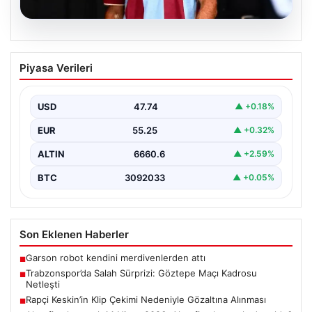
07.08.2026
Trabzonspor’da Salah Sürprizi: Göztepe
Piyasa Verileri
Maçı Kadrosu Netleşti
Trabzonspor, Göztepe ile oynayacağı özel karşılaşmada
sahaya çıkacak oyuncuları açıkladı. Bu önemli mücadele,
USD
47.74
▲ +0.18%
uzun…
EUR
55.25
▲ +0.32%
ALTIN
6660.6
▲ +2.59%
BTC
3092033
▲ +0.05%
Son Eklenen Haberler
Garson robot kendini merdivenlerden attı
■
Trabzonspor’da Salah Sürprizi: Göztepe Maçı Kadrosu
■
Netleşti
Rapçi Keskin’in Klip Çekimi Nedeniyle Gözaltına Alınması
■