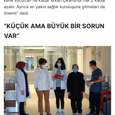
kene vücuttan ne kadar erken çıkarılırsa risk o kadar
azalır. Ayrıca en yakın sağlık kuruluşuna gitmeleri de
önemli” dedi.
“KÜÇÜK AMA BÜYÜK BİR SORUN
VAR”