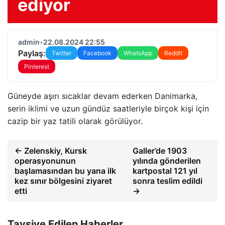
ediyor
admin
•
22.08.2024 22:55
Paylaş:
Twitter
Facebook
WhatsApp
Reddit
Pinterest
Güneyde aşırı sıcaklar devam ederken Danimarka,
serin iklimi ve uzun gündüz saatleriyle birçok kişi için
cazip bir yaz tatili olarak görülüyor.
← Zelenskiy, Kursk
Galler’de 1903
operasyonunun
yılında gönderilen
başlamasından bu yana ilk
kartpostal 121 yıl
kez sınır bölgesini ziyaret
sonra teslim edildi
etti
→
Tavsiye Edilen Haberler