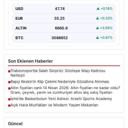
Sosyal medya platformlarında ‘Keskin’ sahne adıyla
bilinen rapçi Yüşa Keskin, klip çekimi sırasında silah…
USD
47.74
▲ +0.18%
EUR
55.25
▲ +0.32%
ALTIN
6660.6
▲ +2.59%
BTC
3088652
▲ +0.97%
Son Eklenen Haberler
Trabzonspor’da Salah Sürprizi: Göztepe Maçı Kadrosu
■
Netleşti
Rapçi Keskin’in Klip Çekimi Nedeniyle Gözaltına Alınması
■
Altın fiyatları canlı 14 Nisan 2026: Altın fiyatları ne kadar oldu?
■
Gram, çeyrek, yarım ve cumhuriyet altını alış satış fiyatları
İzmir’de Basketbolun Yeni Adresi: Arashi Sports Academy
■
Açık Hava Mutfakları ve Modern Yaşam Mekanları
■
Güncel