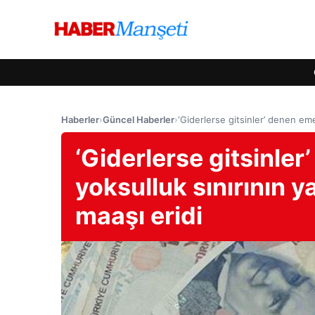
Haberler
›
Güncel Haberler
›
‘Giderlerse gitsinler’ denen emek
‘Giderlerse gitsinler
yoksulluk sınırının y
maaşı eridi