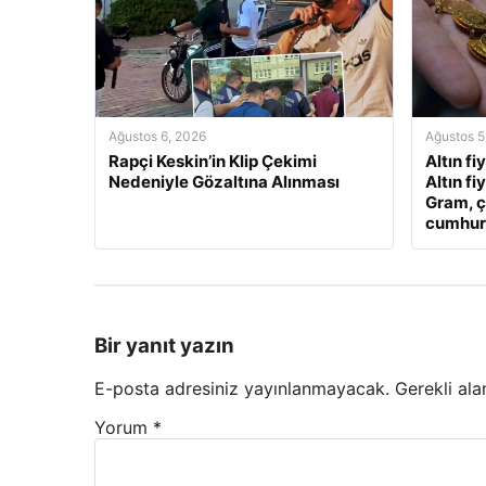
Ağustos 6, 2026
Ağustos 5
Rapçi Keskin’in Klip Çekimi
Altın fi
Nedeniyle Gözaltına Alınması
Altın fi
Gram, ç
cumhuriy
Bir yanıt yazın
E-posta adresiniz yayınlanmayacak.
Gerekli ala
Yorum
*