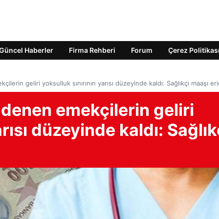
Güncel Haberler
Firma Rehberi
Forum
Çerez Politikas
çilerin geliri yoksulluk sınırının yarısı düzeyinde kaldı: Sağlıkçı maaşı eri
’ denen emekçilerin geliri
arısı düzeyinde kaldı: Sağlık