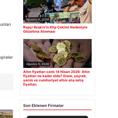
Ağustos 6, 2026
unları
Rapçi Keskin’in Klip Çekimi Nedeniyle
Gözaltına Alınması
şireler
Ağustos 5, 2026
Altın fiyatları canlı 14 Nisan 2026: Altın
fiyatları ne kadar oldu? Gram, çeyrek,
yarım ve cumhuriyet altını alış satış
fiyatları
Son Eklenen Firmalar