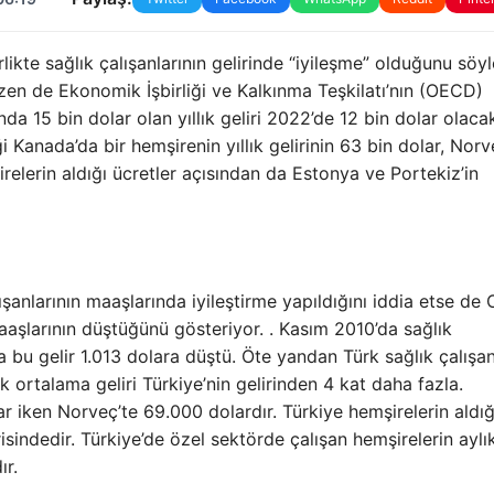
likte sağlık çalışanlarının gelirinde “iyileşme” olduğunu söy
bazen de Ekonomik İşbirliği ve Kalkınma Teşkilatı’nın (OECD)
nda 15 bin dolar olan yıllık geliri 2022’de 12 bin dolar olaca
ği Kanada’da bir hemşirenin yıllık gelirinin 63 bin dolar, Norv
relerin aldığı ücretler açısından da Estonya ve Portekiz’in
anlarının maaşlarında iyileştirme yapıldığını iddia etse d
 maaşlarının düştüğünü gösteriyor. . Kasım 2010’da sağlık
lda bu gelir 1.013 dolara düştü. Öte yandan Türk sağlık çalışan
k ortalama geliri Türkiye’nin gelirinden 4 kat daha fazla.
ar iken Norveç’te 69.000 dolardır. Türkiye hemşirelerin aldığ
sindedir. Türkiye’de özel sektörde çalışan hemşirelerin aylık
ır.