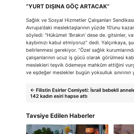
“YURT DIŞINA GÖÇ ARTACAK”
Sağlık ve Sosyal Hizmetler Çalışanları Sendikası
Avrupa’daki meslektaşlarının yüzde 10’unu kazan
söyledi: “Hükümet ‘Bırakın’ dese de. gitsinler, 
kaybımızı kabul etmiyoruz” dedi. Yalçınkaya, şu
belirlenmesi gerekiyor. “Özel sağlık kurumlarınd
çalışanlarının ucuz iş gücü olarak görülmesi kab
meslekleri teşvik ödemeye mahkûm ettiğini vur
ve eşdeğer meslekler bugün yoksulluk sınırının ya
← Filistin Esirler Cemiyeti: İsrail bebekli anne
142 kadın esiri hapse attı
Tavsiye Edilen Haberler