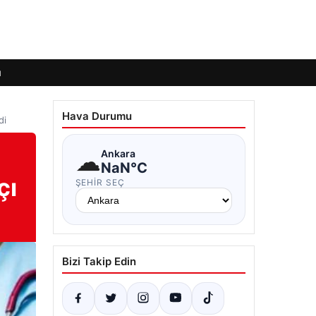
ı
Hava Durumu
di
☁
Ankara
NaN°C
çı
ŞEHIR SEÇ
Bizi Takip Edin