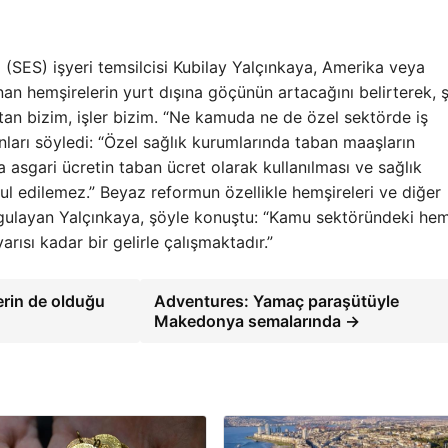
 (SES) işyeri temsilcisi Kubilay Yalçınkaya, Amerika veya
an hemşirelerin yurt dışına göçünün artacağını belirterek, ş
vatan bizim, işler bizim. “Ne kamuda ne de özel sektörde iş
nları söyledi: “Özel sağlık kurumlarında taban maaşların
a asgari ücretin taban ücret olarak kullanılması ve sağlık
ul edilemez.” Beyaz reformun özellikle hemşireleri ve diğer
gulayan Yalçınkaya, şöyle konuştu: “Kamu sektöründeki hem
rısı kadar bir gelirle çalışmaktadır.”
lerin de olduğu
Adventures: Yamaç paraşütüyle
Makedonya semalarında →