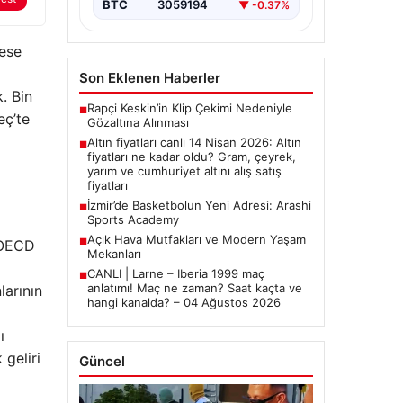
BTC
3059194
▼ -0.37%
lese
Son Eklenen Haberler
k. Bin
Rapçi Keskin’in Klip Çekimi Nedeniyle
■
eç’te
Gözaltına Alınması
Altın fiyatları canlı 14 Nisan 2026: Altın
■
fiyatları ne kadar oldu? Gram, çeyrek,
yarım ve cumhuriyet altını alış satış
fiyatları
İzmir’de Basketbolun Yeni Adresi: Arashi
■
Sports Academy
Açık Hava Mutfakları ve Modern Yaşam
■
e OECD
Mekanları
CANLI | Larne – Iberia 1999 maç
■
anlatımı! Maç ne zaman? Saat kaçta ve
larının
hangi kanalda? – 04 Ağustos 2026
ı
 geliri
Güncel