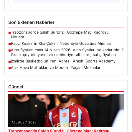
Son Eklenen Haberler
Trabzonspor’da Salah Sürprizi: Göztepe Maçı Kadrosu
■
Netleşti
Rapçi Keskin’in Klip Çekimi Nedeniyle Gözaltına Alınması
■
Altın fiyatları canlı 14 Nisan 2026: Altın fiyatları ne kadar oldu?
■
Gram, çeyrek, yarım ve cumhuriyet altını alış satış fiyatları
İzmir’de Basketbolun Yeni Adresi: Arashi Sports Academy
■
Açık Hava Mutfakları ve Modern Yaşam Mekanları
■
Güncel
Ağustos 7, 2026
Trabzonspor’da Salah Sürprizi: Göztepe Maçı Kadrosu