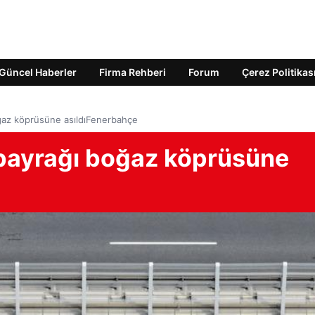
Güncel Haberler
Firma Rehberi
Forum
Çerez Politikas
ğaz köprüsüne asıldıFenerbahçe
bayrağı boğaz köprüsüne