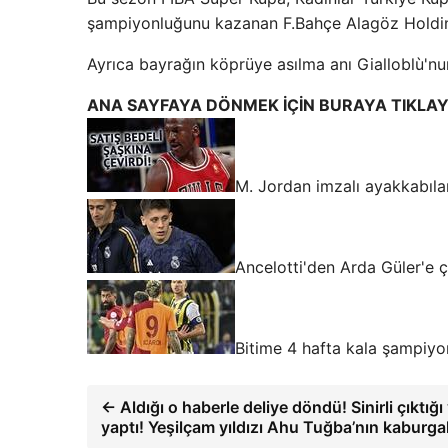
şampiyonluğunu kazanan F.Bahçe Alagöz Holding
Ayrıca bayrağın köprüye asılma anı Gialloblù'nu
ANA SAYFAYA DÖNMEK İÇİN BURAYA TIKLAY
M. Jordan imzalı ayakkabılar
Ancelotti'den Arda Güler'e ço
Bitime 4 hafta kala şampiyo
← Aldığı o haberle deliye döndü! Sinirli çıktığ
yaptı! Yeşilçam yıldızı Ahu Tuğba’nın kaburgala