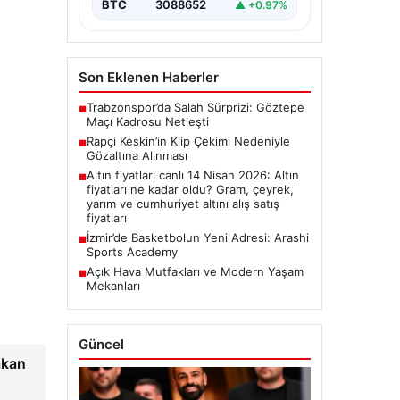
BTC
3088652
▲ +0.97%
Son Eklenen Haberler
Trabzonspor’da Salah Sürprizi: Göztepe
■
Maçı Kadrosu Netleşti
Rapçi Keskin’in Klip Çekimi Nedeniyle
■
Gözaltına Alınması
Altın fiyatları canlı 14 Nisan 2026: Altın
■
fiyatları ne kadar oldu? Gram, çeyrek,
yarım ve cumhuriyet altını alış satış
fiyatları
İzmir’de Basketbolun Yeni Adresi: Arashi
■
Sports Academy
Açık Hava Mutfakları ve Modern Yaşam
■
Mekanları
Güncel
akan