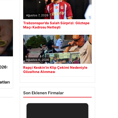
Ağustos 7, 2026
Trabzonspor’da Salah Sürprizi: Göztepe
Maçı Kadrosu Netleşti
Ağustos 6, 2026
2026:
Rapçi Keskin’in Klip Çekimi Nedeniyle
Gözaltına Alınması
atları
Son Eklenen Firmalar