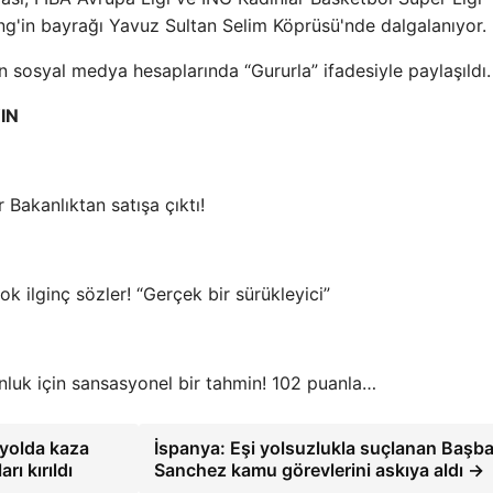
'in bayrağı Yavuz Sultan Selim Köprüsü'nde dalgalanıyor.
n sosyal medya hesaplarında “Gururla” ifadesiyle paylaşıldı.
IN
 Bakanlıktan satışa çıktı!
k ilginç sözler! “Gerçek bir sürükleyici”
nluk için sansasyonel bir tahmin! 102 puanla…
ı yolda kaza
İspanya: Eşi yolsuzlukla suçlanan Başb
rı kırıldı
Sanchez kamu görevlerini askıya aldı →