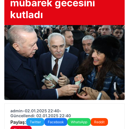
mübarek gecesini
kutladı
admin
•
02.01.2025 22:40
•
Güncellendi: 02.01.2025 22:40
Paylaş:
Twitter
Facebook
WhatsApp
Reddit