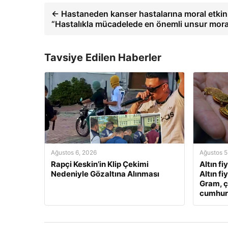
← Hastaneden kanser hastalarına moral etkinl
“Hastalıkla mücadelede en önemli unsur mora
Tavsiye Edilen Haberler
Ağustos 6, 2026
Ağustos 5
Rapçi Keskin’in Klip Çekimi
Altın fi
Nedeniyle Gözaltına Alınması
Altın fi
Gram, ç
cumhuriy