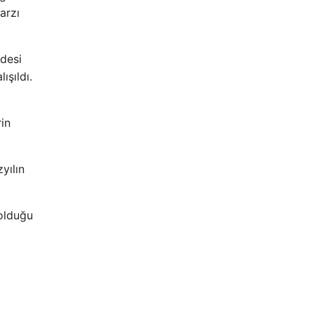
arzı
rdesi
ışıldı.
rin
yılın
 olduğu