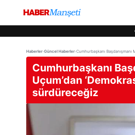
Haberler
›
Güncel Haberler
›
Cumhurbaşkanı Başdanışmanı Me
Cumhurbaşkanı Baş
Uçum’dan ‘Demokrasi
sürdüreceğiz