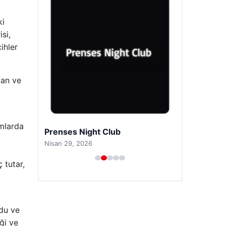
ki
si,
ihler
lan ve
umlarda
Prenses Night Club
Nisan 29, 2026
 tutar,
ldu ve
ği ve