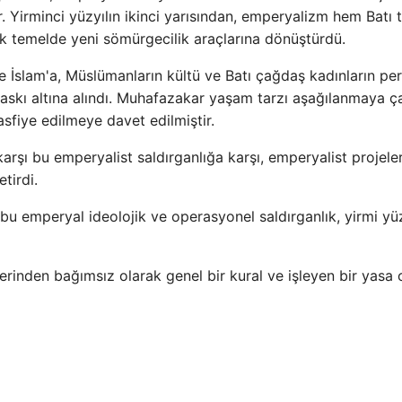
 Yirminci yüzyılın ikinci yarısından, emperyalizm hem Batı t
k temelde yeni sömürgecilik araçlarına dönüştürdü.
e İslam'a, Müslümanların kültü ve Batı çağdaş kadınların pe
skı altına alındı. Muhafazakar yaşam tarzı aşağılanmaya çal
tasfiye edilmeye davet edilmiştir.
rşı bu emperyalist saldırganlığa karşı, emperyalist projele
tirdi.
 bu emperyal ideolojik ve operasyonel saldırganlık, yirmi yüz
rinden bağımsız olarak genel bir kural ve işleyen bir yasa