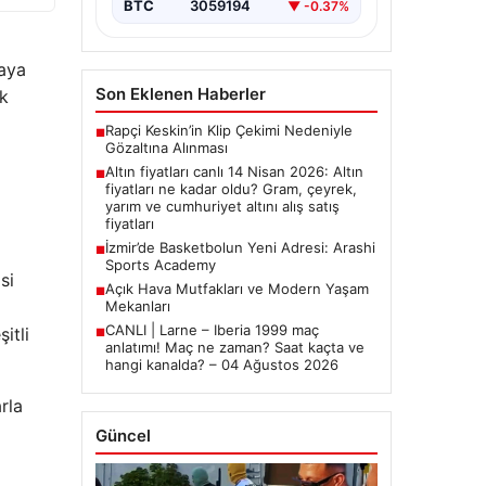
BTC
3059194
▼ -0.37%
maya
Son Eklenen Haberler
ük
Rapçi Keskin’in Klip Çekimi Nedeniyle
■
Gözaltına Alınması
Altın fiyatları canlı 14 Nisan 2026: Altın
■
fiyatları ne kadar oldu? Gram, çeyrek,
yarım ve cumhuriyet altını alış satış
fiyatları
İzmir’de Basketbolun Yeni Adresi: Arashi
■
Sports Academy
si
Açık Hava Mutfakları ve Modern Yaşam
■
Mekanları
CANLI | Larne – Iberia 1999 maç
itli
■
anlatımı! Maç ne zaman? Saat kaçta ve
hangi kanalda? – 04 Ağustos 2026
rla
Güncel