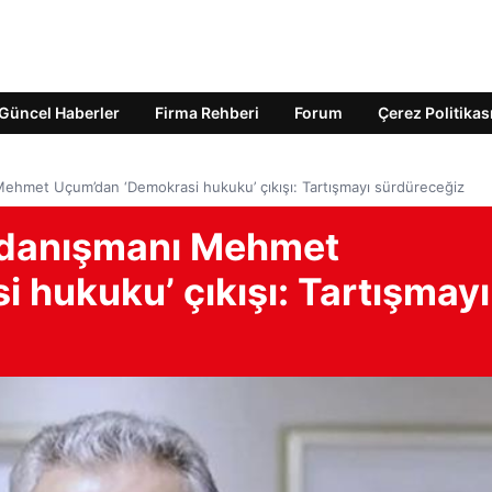
Güncel Haberler
Firma Rehberi
Forum
Çerez Politikas
hmet Uçum’dan ‘Demokrasi hukuku’ çıkışı: Tartışmayı sürdüreceğiz
danışmanı Mehmet
 hukuku’ çıkışı: Tartışmayı