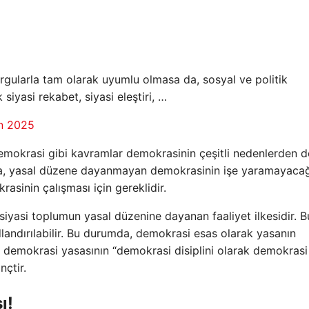
rgularla tam olarak uyumlu olmasa da, sosyal ve politik
iyasi rekabet, siyasi eleştiri, …
n 2025
emokrasi gibi kavramlar demokrasinin çeşitli nedenlerden d
rla, yasal düzene dayanmayan demokrasinin işe yaramayaca
asinin çalışması için gereklidir.
iyasi toplumun yasal düzenine dayanan faaliyet ilkesidir. B
andırılabilir. Bu durumda, demokrasi esas olarak yasanın
ak demokrasi yasasının “demokrasi disiplini olarak demokrasi
nçtir.
ı!