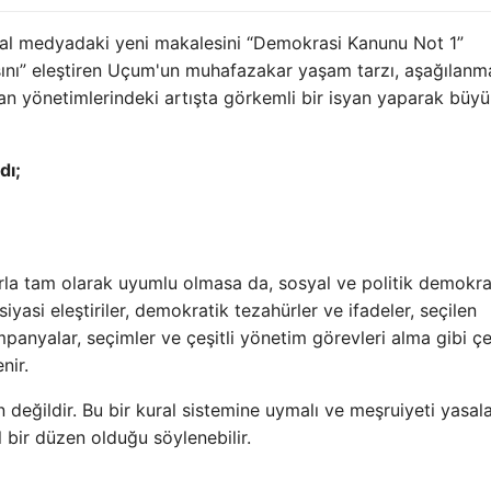
l medyadaki yeni makalesini “Demokrasi Kanunu Not 1”
yışını” eleştiren Uçum'un muhafazakar yaşam tarzı, aşağılan
ğan yönetimlerindeki artışta görkemli bir isyan yaparak büy
dı;
rla tam olarak uyumlu olmasa da, sosyal ve politik demokra
iyasi eleştiriler, demokratik tezahürler ve ifadeler, seçilen
panyalar, seçimler ve çeşitli yönetim görevleri alma gibi çeş
nir.
değildir. Bu bir kural sistemine uymalı ve meşruiyeti yasala
 bir düzen olduğu söylenebilir.