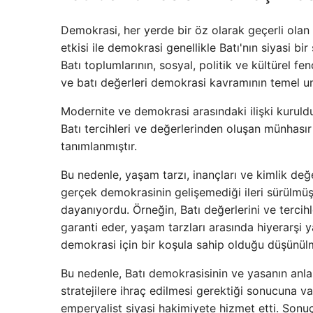
Demokrasi, her yerde bir öz olarak geçerli olan 
etkisi ile demokrasi genellikle Batı'nın siyasi bi
Batı toplumlarının, sosyal, politik ve kültürel fe
ve batı değerleri demokrasi kavramının temel uns
Modernite ve demokrasi arasındaki ilişki kuruld
Batı tercihleri ​​ve değerlerinden oluşan münhas
tanımlanmıştır.
Bu nedenle, yaşam tarzı, inançları ve kimlik değ
gerçek demokrasinin gelişemediği ileri sürülmüş
dayanıyordu. Örneğin, Batı değerlerini ve tercihl
garanti eder, yaşam tarzları arasında hiyerarşi y
demokrasi için bir koşula sahip olduğu düşünül
Bu nedenle, Batı demokrasisinin ve yasanın anla
stratejilere ihraç edilmesi gerektiği sonucuna v
emperyalist siyasi hakimiyete hizmet etti. Sonu