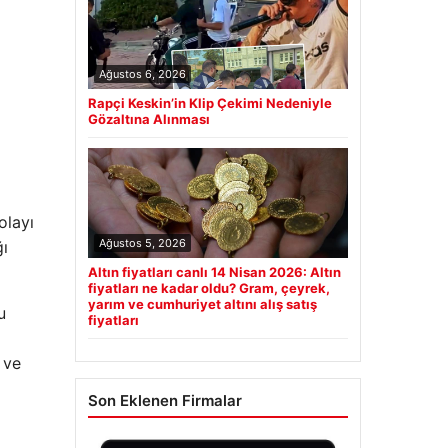
Ağustos 6, 2026
Rapçi Keskin’in Klip Çekimi Nedeniyle
Gözaltına Alınması
olayı
Ağustos 5, 2026
ğı
Altın fiyatları canlı 14 Nisan 2026: Altın
fiyatları ne kadar oldu? Gram, çeyrek,
yarım ve cumhuriyet altını alış satış
u
fiyatları
 ve
Son Eklenen Firmalar