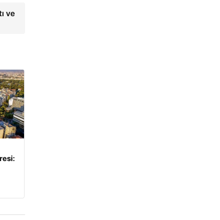
tı ve
resi: