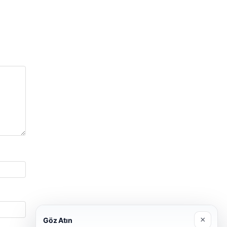
×
Göz Atın