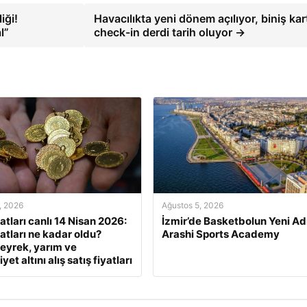
iği!
Havacılıkta yeni dönem açılıyor, biniş kar
l”
check-in derdi tarih oluyor →
, 2026
Ağustos 5, 2026
yatları canlı 14 Nisan 2026:
İzmir’de Basketbolun Yeni Ad
yatları ne kadar oldu?
Arashi Sports Academy
eyrek, yarım ve
et altını alış satış fiyatları