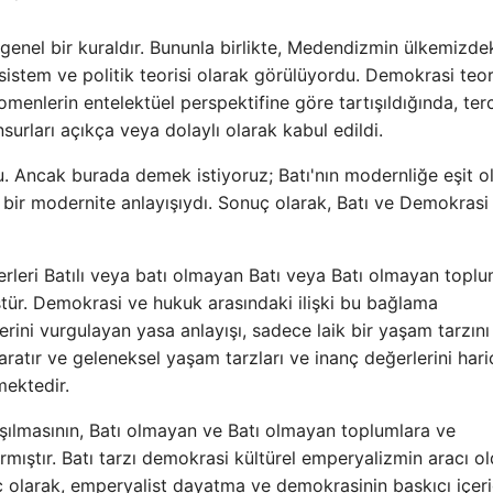
genel bir kuraldır. Bununla birlikte, Medendizmin ülkemizde
r sistem ve politik teorisi olarak görülüyordu. Demokrasi teori
nomenlerin entelektüel perspektifine göre tartışıldığında, terc
urları açıkça veya dolaylı olarak kabul edildi.
u. Ancak burada demek istiyoruz; Batı'nın modernliğe eşit o
ır bir modernite anlayışıydı. Sonuç olarak, Batı ve Demokrasi
erleri Batılı veya batı olmayan Batı veya Batı olmayan topl
tür. Demokrasi ve hukuk arasındaki ilişki bu bağlama
erini vurgulayan yasa anlayışı, sadece laik bir yaşam tarzını
aratır ve geleneksel yaşam tarzları ve inanç değerlerini hariç
mektedir.
şılmasının, Batı olmayan ve Batı olmayan toplumlara ve
armıştır. Batı tarzı demokrasi kültürel emperyalizmin aracı o
ç olarak, emperyalist dayatma ve demokrasinin baskıcı içeri