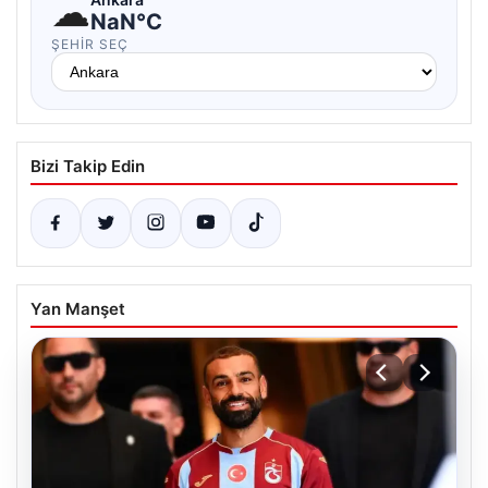
☁
NaN°C
ŞEHIR SEÇ
Bizi Takip Edin
Yan Manşet