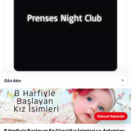
×
Göz Atın
Prenses Night Club
Nisan 29, 2026
Web sitemizi nasıl kullandığınızı daha iyi anlayabilmek,
Güncel Haberler
deneyiminizi kişiselleştirmek ve geliştirmek amacıyla çerezler
kullanıyoruz.
Çerez Politikamız
B Harfiyle Başlayan En Güzel Kız İsimleri ve Anlamları