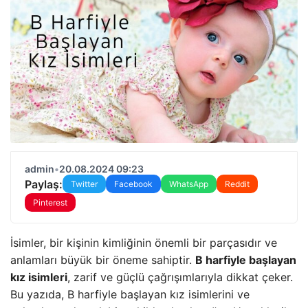
admin
•
20.08.2024 09:23
Paylaş:
Twitter
Facebook
WhatsApp
Reddit
Pinterest
İsimler, bir kişinin kimliğinin önemli bir parçasıdır ve
anlamları büyük bir öneme sahiptir.
B harfiyle başlayan
kız isimleri
, zarif ve güçlü çağrışımlarıyla dikkat çeker.
Bu yazıda, B harfiyle başlayan kız isimlerini ve