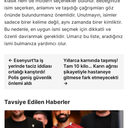
klasik hem de modern seçenekler bulunur. Bebeğinize
isim seçerken, anlamını ve taşıdığı çağrışımları göz
önünde bulundurmanız önemlidir. Unutmayın, isimler
sadece birer kelime değil, aynı zamanda birer kimliktir.
Bu nedenle, en uygun ismi seçmek için dikkatli ve
özenli davranmak gereklidir. Umarız bu liste, aradığınız
ismi bulmanıza yardımcı olur.
← Esenyurt’ta iş
Yıllarca karnında taşımış!
yerinde taciz iddiası
Tam 10 kilo… Karın ağrısı
ortalığı karıştırdı!
şikayetiyle hastaneye
Polis geniş güvenlik
gitmese fark etmeyecekti
önlemi aldı
→
Tavsiye Edilen Haberler