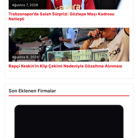
Ağustos 7, 2026
Trabzonspor’da Salah Sürprizi: Göztepe Maçı Kadrosu
Netleşti
Ağustos 6, 2026
Rapçi Keskin’in Klip Çekimi Nedeniyle Gözaltına Alınması
Son Eklenen Firmalar