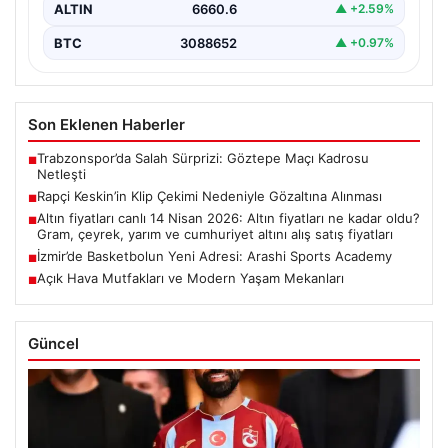
ALTIN
6660.6
▲ +2.59%
BTC
3088652
▲ +0.97%
Son Eklenen Haberler
Trabzonspor’da Salah Sürprizi: Göztepe Maçı Kadrosu
■
Netleşti
Rapçi Keskin’in Klip Çekimi Nedeniyle Gözaltına Alınması
■
Altın fiyatları canlı 14 Nisan 2026: Altın fiyatları ne kadar oldu?
■
Gram, çeyrek, yarım ve cumhuriyet altını alış satış fiyatları
İzmir’de Basketbolun Yeni Adresi: Arashi Sports Academy
■
Açık Hava Mutfakları ve Modern Yaşam Mekanları
■
Güncel