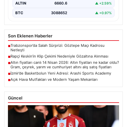
ALTIN
6660.6
▲ +2.59%
BTC
3088652
▲ +0.97%
Son Eklenen Haberler
Trabzonspor’da Salah Sürprizi: Göztepe Maçı Kadrosu
■
Netleşti
Rapçi Keskin’in Klip Çekimi Nedeniyle Gözaltına Alınması
■
Altın fiyatları canlı 14 Nisan 2026: Altın fiyatları ne kadar oldu?
■
Gram, çeyrek, yarım ve cumhuriyet altını alış satış fiyatları
İzmir’de Basketbolun Yeni Adresi: Arashi Sports Academy
■
Açık Hava Mutfakları ve Modern Yaşam Mekanları
■
Güncel