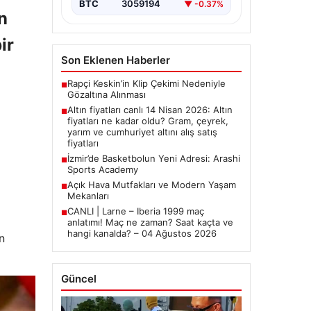
BTC
3059194
▼ -0.37%
n
ir
Son Eklenen Haberler
Rapçi Keskin’in Klip Çekimi Nedeniyle
■
Gözaltına Alınması
Altın fiyatları canlı 14 Nisan 2026: Altın
■
fiyatları ne kadar oldu? Gram, çeyrek,
yarım ve cumhuriyet altını alış satış
fiyatları
İzmir’de Basketbolun Yeni Adresi: Arashi
■
Sports Academy
Açık Hava Mutfakları ve Modern Yaşam
■
Mekanları
CANLI | Larne – Iberia 1999 maç
■
anlatımı! Maç ne zaman? Saat kaçta ve
hangi kanalda? – 04 Ağustos 2026
n
Güncel