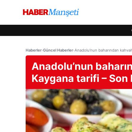
Haberler
›
Güncel Haberler
›
Anadolu’nun baharından kahvaltı
Anadolu’nun baharınd
Kaygana tarifi – Son