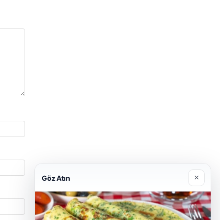
×
Göz Atın