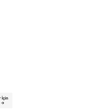
 İçin
 →