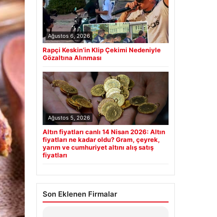
Ağustos 6, 2026
Rapçi Keskin’in Klip Çekimi Nedeniyle
Gözaltına Alınması
Ağustos 5, 2026
Altın fiyatları canlı 14 Nisan 2026: Altın
fiyatları ne kadar oldu? Gram, çeyrek,
yarım ve cumhuriyet altını alış satış
fiyatları
Son Eklenen Firmalar