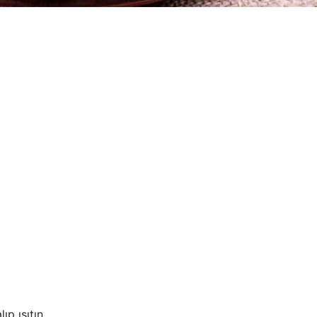
p ısıtın.