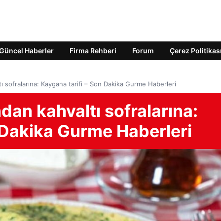
Güncel Haberler
Firma Rehberi
Forum
Çerez Politikas
 sofralarına: Kaygana tarifi – Son Dakika Gurme Haberleri
an kahvaltı sofralarına:
 Dakika Gurme Haberleri