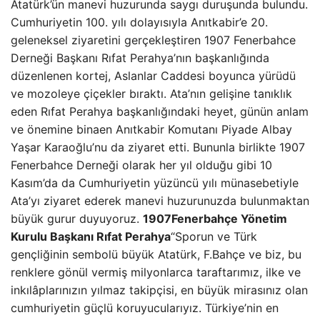
Atatürk’ün manevi huzurunda saygı duruşunda bulundu.
Cumhuriyetin 100. yılı dolayısıyla Anıtkabir’e 20.
geleneksel ziyaretini gerçekleştiren 1907 Fenerbahce
Derneği Başkanı Rıfat Perahya’nın başkanlığında
düzenlenen kortej, Aslanlar Caddesi boyunca yürüdü
ve mozoleye çiçekler bıraktı. Ata’nın gelişine tanıklık
eden Rıfat Perahya başkanlığındaki heyet, günün anlam
ve önemine binaen Anıtkabir Komutanı Piyade Albay
Yaşar Karaoğlu’nu da ziyaret etti. Bununla birlikte 1907
Fenerbahce Derneği olarak her yıl olduğu gibi 10
Kasım’da da Cumhuriyetin yüzüncü yılı münasebetiyle
Ata’yı ziyaret ederek manevi huzurunuzda bulunmaktan
büyük gurur duyuyoruz.
1907Fenerbahçe Yönetim
Kurulu Başkanı Rıfat Perahya
“Sporun ve Türk
gençliğinin sembolü büyük Atatürk, F.Bahçe ve biz, bu
renklere gönül vermiş milyonlarca taraftarımız, ilke ve
inkılâplarınızın yılmaz takipçisi, en büyük mirasınız olan
cumhuriyetin güçlü koruyucularıyız. Türkiye’nin en