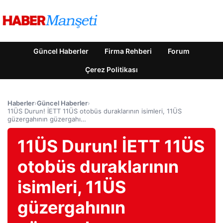
Güncel Haberler
Firma Rehberi
Forum
Çerez Politikası
Haberler
›
Güncel Haberler
›
11ÜS Durun! İETT 11ÜS otobüs duraklarının isimleri, 11ÜS
güzergahının güzergahı…
11ÜS Durun! İETT 11ÜS
otobüs duraklarının
isimleri, 11ÜS
güzergahının