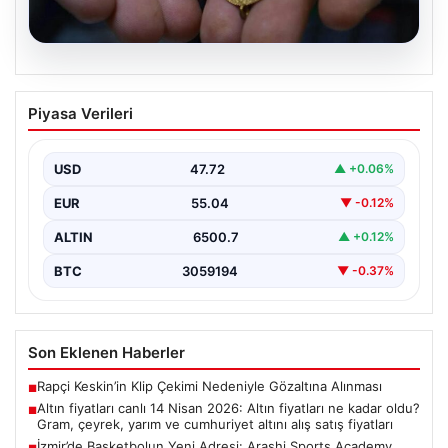
05.08.2026
Altın fiyatları canlı 14 Nisan 2026: Altın
Piyasa Verileri
fiyatları ne kadar oldu? Gram, çeyrek,
yarım ve cumhuriyet altını alış satış
fiyatları
USD
47.72
▲ +0.06%
EUR
55.04
▼ -0.12%
ALTIN
6500.7
▲ +0.12%
BTC
3059194
▼ -0.37%
Son Eklenen Haberler
Rapçi Keskin’in Klip Çekimi Nedeniyle Gözaltına Alınması
■
Altın fiyatları canlı 14 Nisan 2026: Altın fiyatları ne kadar oldu?
■
Gram, çeyrek, yarım ve cumhuriyet altını alış satış fiyatları
İzmir’de Basketbolun Yeni Adresi: Arashi Sports Academy
■