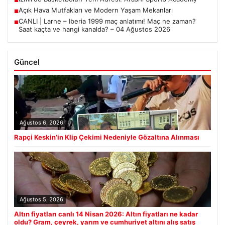
Açık Hava Mutfakları ve Modern Yaşam Mekanları
■
CANLI | Larne – Iberia 1999 maç anlatımı! Maç ne zaman?
■
Saat kaçta ve hangi kanalda? – 04 Ağustos 2026
Güncel
Ağustos 6, 2026
Rapçi Keskin’in Klip Çekimi Nedeniyle Gözaltına Alınması
Ağustos 5, 2026
Altın fiyatları canlı 14 Nisan 2026: Altın fiyatları ne kadar
oldu? Gram, çeyrek, yarım ve cumhuriyet altını alış satış