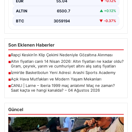
EUR
55.04
▼ -0.12%
ALTIN
6500.7
▲ +0.12%
BTC
3059194
▼ -0.37%
Son Eklenen Haberler
Rapçi Keskin’in Klip Çekimi Nedeniyle Gözaltına Alınması
■
Altın fiyatları canlı 14 Nisan 2026: Altın fiyatları ne kadar oldu?
■
Gram, çeyrek, yarım ve cumhuriyet altını alış satış fiyatları
İzmir’de Basketbolun Yeni Adresi: Arashi Sports Academy
■
Açık Hava Mutfakları ve Modern Yaşam Mekanları
■
CANLI | Larne – Iberia 1999 maç anlatımı! Maç ne zaman?
■
Saat kaçta ve hangi kanalda? – 04 Ağustos 2026
Güncel