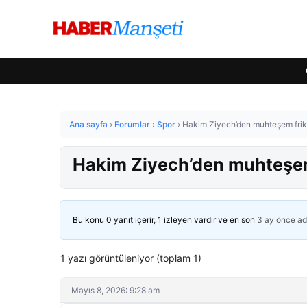
Ana sayfa
›
Forumlar
›
Spor
›
Hakim Ziyech’den muhteşem frik
Hakim Ziyech’den muhteşem
Bu konu 0 yanıt içerir, 1 izleyen vardır ve en son
3 ay önce
ad
1 yazı görüntüleniyor (toplam 1)
Mayıs 8, 2026: 9:28 am