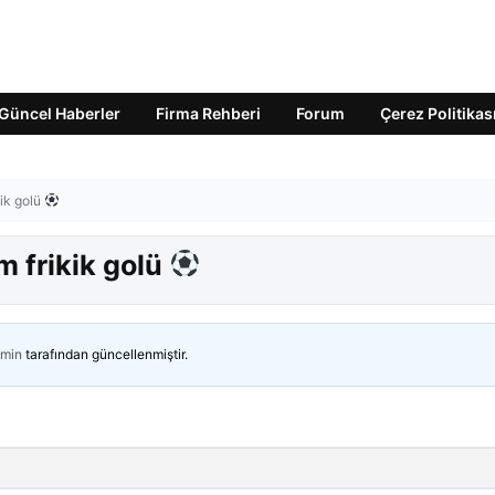
Güncel Haberler
Firma Rehberi
Forum
Çerez Politikas
ik golü
 frikik golü
min
tarafından güncellenmiştir.