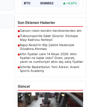
BTC
3088652
▲ +0.97%
Son Eklenen Haberler
Garson robot kendini merdivenlerden attı
■
Trabzonspor’da Salah Sürprizi: Göztepe
■
Maçı Kadrosu Netleşti
Rapçi Keskin’in Klip Çekimi Nedeniyle
■
Gözaltına Alınması
Altın fiyatları canlı 14 Nisan 2026: Altın
■
fiyatları ne kadar oldu? Gram, çeyrek,
yarım ve cumhuriyet altını alış satış fiyatları
İzmir’de Basketbolun Yeni Adresi: Arashi
■
Sports Academy
Güncel