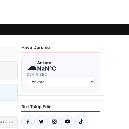
ı
Hava Durumu
☁
Ankara
NaN°C
ŞEHIR SEÇ
Bizi Takip Edin
#12028