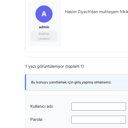
Hakim Ziyech’den muhteşem friki
A
admin
Anahtar
yönetici
1 yazı görüntüleniyor (toplam 1)
Bu konuyu yanıtlamak için giriş yapmış olmalısınız.
Kullanıcı adı:
Parola: