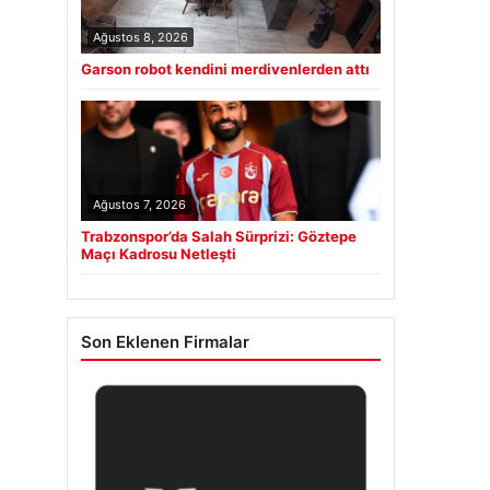
Ağustos 8, 2026
Garson robot kendini merdivenlerden attı
Ağustos 7, 2026
Trabzonspor’da Salah Sürprizi: Göztepe
Maçı Kadrosu Netleşti
Son Eklenen Firmalar